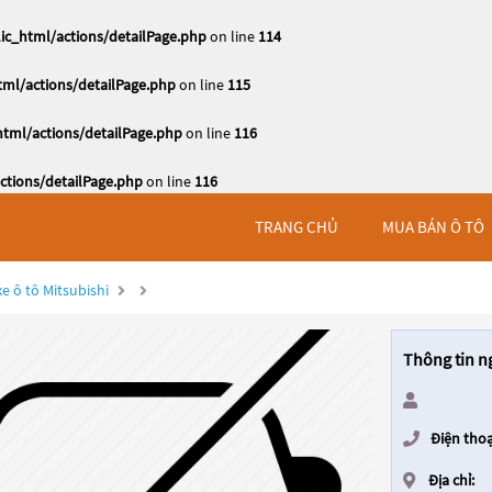
c_html/actions/detailPage.php
on line
114
ml/actions/detailPage.php
on line
115
tml/actions/detailPage.php
on line
116
tions/detailPage.php
on line
116
TRANG CHỦ
MUA BÁN Ô TÔ
e ô tô Mitsubishi
Thông tin n
Điện thoạ
Địa chỉ: