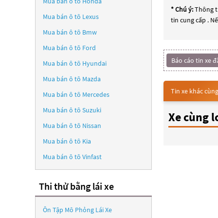
Mua bán ô tô
Honda
* Chú ý:
Thông ti
Mua bán ô tô
Lexus
tin cung cấp . N
Mua bán ô tô
Bmw
Mua bán ô tô
Ford
Báo cáo tin xe đ
Mua bán ô tô
Hyundai
Mua bán ô tô
Mazda
Tin xe khác cùng
Mua bán ô tô
Mercedes
Mua bán ô tô
Suzuki
Xe cùng l
Mua bán ô tô
Nissan
Mua bán ô tô
Kia
Mua bán ô tô
Vinfast
Thi thử bằng lái xe
Ôn Tập Mô Phỏng Lái Xe