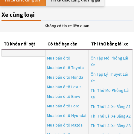
Tin xe khác cùng loại
Tin xe khác cùng khoảng giá
Xe cùng loại
Không có tin xe liên quan
Từ khóa nổi bật
Có thể bạn cần
Thi thử bằng lái xe
Mua bán ô tô
Ôn Tập Mô Phỏng Lái
Xe
Mua bán ô tô
Toyota
Ôn Tập Lý Thuyết Lái
Mua bán ô tô
Honda
Xe
Mua bán ô tô
Lexus
Thi Thử Mô Phỏng Lái
Mua bán ô tô
Bmw
Xe
Mua bán ô tô
Ford
Thi Thử Lái Xe Bằng A1
Mua bán ô tô
Hyundai
Thi Thử Lái Xe Bằng A2
Mua bán ô tô
Mazda
Thi Thử Lái Xe Bằng A3