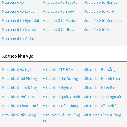
Mua bán ô tô
Mua bán ô tô
Toyota
Mua bán ô tô
Honda
Mua bán ô tô
Lexus
Mua bán ô tô
Bmw
Mua bán ô tô
Ford
Mua bán ô tô
Hyundai
Mua bán ô tô
Mazda
Mua bán ô tô
Mercedes
Mua bán ô tô
Suzuki
Mua bán ô tô
Nissan
Mua bán ô tô
Kia
Mua bán ô tô
Vinfast
Xe theo khu vực
Mitsubishi Hà Nội
Mitsubishi TP HCM
Mitsubishi Đà Nẵng
Mitsubishi Hải Phòng
Mitsubishi Hải Dương
Mitsubishi Khánh Hoà
Mitsubishi Lâm Đồng
Mitsubishi Nghệ An
Mitsubishi Ninh Bình
Mitsubishi Phú Thọ
Mitsubishi Quảng Ninh
Mitsubishi Thái Nguyên
Mitsubishi Thanh Hoá
Mitsubishi Tiền Giang
Mitsubishi Vĩnh Phúc
Mitsubishi Bắc Giang
Mitsubishi Bà Rịa Vũng
Mitsubishi Bình Dương
Tàu