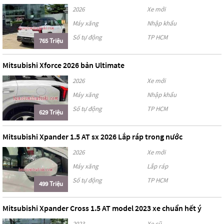
2026
Xe mới
Máy xăng
Nhập khẩu
Số tự động
TP HCM
765 Triệu
Mitsubishi Xforce 2026 bản Ultimate
2026
Xe mới
Máy xăng
Nhập khẩu
Số tự động
TP HCM
629 Triệu
Mitsubishi Xpander 1.5 AT sx 2026 Lắp ráp trong nước
2026
Xe mới
Máy xăng
Lắp ráp
Số tự động
TP HCM
499 Triệu
Mitsubishi Xpander Cross 1.5 AT model 2023 xe chuẩn hết ý
2023
Xe cũ