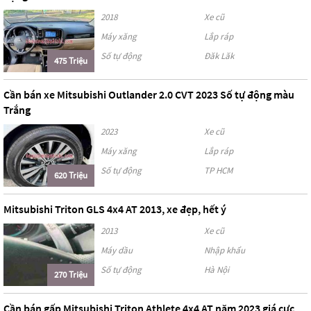
2018
Xe cũ
Máy xăng
Lắp ráp
Số tự động
Đăk Lăk
475 Triệu
Cần bán xe Mitsubishi Outlander 2.0 CVT 2023 Số tự động màu
Trắng
2023
Xe cũ
Máy xăng
Lắp ráp
Số tự động
TP HCM
620 Triệu
Mitsubishi Triton GLS 4x4 AT 2013, xe đẹp, hết ý
2013
Xe cũ
Máy dầu
Nhập khẩu
Số tự động
Hà Nội
270 Triệu
Cần bán gấp Mitsubishi Triton Athlete 4x4 AT năm 2023 giá cực