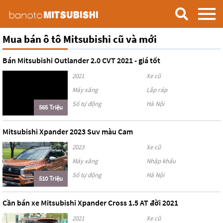
Mua bán ô tô Mitsubishi cũ và mới
Bán Mitsubishi Outlander 2.0 CVT 2021 - giá tốt
2021
Xe cũ
Máy xăng
Lắp ráp
Số tự động
Hà Nội
565 Triệu
Mitsubishi Xpander 2023 Suv màu Cam
2023
Xe cũ
Máy xăng
Nhập khẩu
Số tự động
Hà Nội
510 Triệu
Cần bán xe Mitsubishi Xpander Cross 1.5 AT đời 2021
2021
Xe cũ