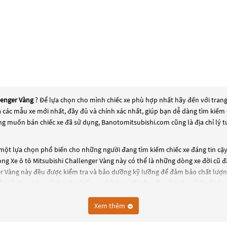
lenger Vàng
? Để lựa chọn cho mình chiếc xe phù hợp nhất hãy đến với tran
 và các mẫu xe mới nhất, đầy đủ và chính xác nhất, giúp bạn dễ dàng tìm kiế
ang muốn bán chiếc xe đã sử dụng, Banotomitsubishi.com cũng là địa chỉ lý 
một lựa chọn phổ biến cho những người đang tìm kiếm chiếc xe đáng tin cậy
dòng
Xe ô tô Mitsubishi Challenger Vàng
này có thể là những dòng xe đời cũ đã
er Vàng
này đều được kiểm tra và bảo dưỡng kỹ lưỡng để đảm bảo chất lượng 
y và chọn cho mình một chiếc xe phù hợp với nhu cầu và ngân sách của bạ
Xem thêm