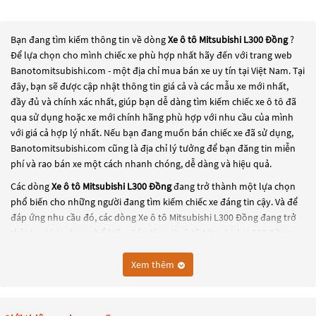
Bạn đang tìm kiếm thông tin về dòng
Xe ô tô Mitsubishi L300 Đồng
?
Để lựa chọn cho mình chiếc xe phù hợp nhất hãy đến với trang web
Banotomitsubishi.com - một địa chỉ mua bán xe uy tín tại Việt Nam. Tại
đây, bạn sẽ được cập nhật thông tin giá cả và các mẫu xe mới nhất,
đầy đủ và chính xác nhất, giúp bạn dễ dàng tìm kiếm chiếc xe ô tô đã
qua sử dụng hoặc xe mới chính hãng phù hợp với nhu cầu của mình
với giá cả hợp lý nhất. Nếu bạn đang muốn bán chiếc xe đã sử dụng,
Banotomitsubishi.com cũng là địa chỉ lý tưởng để bạn đăng tin miễn
phí và rao bán xe một cách nhanh chóng, dễ dàng và hiệu quả.
Các dòng
Xe ô tô Mitsubishi L300 Đồng
đang trở thành một lựa chọn
phổ biến cho những người đang tìm kiếm chiếc xe đáng tin cậy. Và để
đáp ứng nhu cầu đó, các dòng
Xe ô tô Mitsubishi L300 Đồng
đang trở
thành sự lựa chọn phổ biến. Các dòng
Xe ô tô Mitsubishi L300 Đồng
này có thể là những dòng xe đời cũ đã được nâng cấp, hoặc là các
dòng xe mới với thiết kế hiện đại và công nghệ tiên tiến. Các dòng
Xe ô
Xem thêm
tô Mitsubishi L300 Đồng
này đều được kiểm tra và bảo dưỡng kỹ lưỡng
để đảm bảo chất lượng và hiệu suất tốt nhất. Nếu bạn đang tìm kiếm
một chiếc xe, hãy khám phá các dòng
Xe ô tô Mitsubishi L300 Đồng