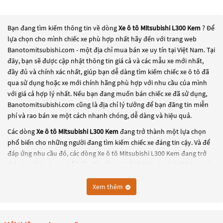
Bạn đang tìm kiếm thông tin về dòng
Xe ô tô Mitsubishi L300 Kem
? Để
lựa chọn cho mình chiếc xe phù hợp nhất hãy đến với trang web
Banotomitsubishi.com - một địa chỉ mua bán xe uy tín tại Việt Nam. Tại
đây, bạn sẽ được cập nhật thông tin giá cả và các mẫu xe mới nhất,
đầy đủ và chính xác nhất, giúp bạn dễ dàng tìm kiếm chiếc xe ô tô đã
qua sử dụng hoặc xe mới chính hãng phù hợp với nhu cầu của mình
với giá cả hợp lý nhất. Nếu bạn đang muốn bán chiếc xe đã sử dụng,
Banotomitsubishi.com cũng là địa chỉ lý tưởng để bạn đăng tin miễn
phí và rao bán xe một cách nhanh chóng, dễ dàng và hiệu quả.
Các dòng
Xe ô tô Mitsubishi L300 Kem
đang trở thành một lựa chọn
phổ biến cho những người đang tìm kiếm chiếc xe đáng tin cậy. Và để
đáp ứng nhu cầu đó, các dòng
Xe ô tô Mitsubishi L300 Kem
đang trở
thành sự lựa chọn phổ biến. Các dòng
Xe ô tô Mitsubishi L300 Kem
này
có thể là những dòng xe đời cũ đã được nâng cấp, hoặc là các dòng xe
mới với thiết kế hiện đại và công nghệ tiên tiến. Các dòng
Xe ô tô
Xem thêm
Mitsubishi L300 Kem
này đều được kiểm tra và bảo dưỡng kỹ lưỡng để
đảm bảo chất lượng và hiệu suất tốt nhất. Nếu bạn đang tìm kiếm
một chiếc xe, hãy khám phá các dòng
Xe ô tô Mitsubishi L300 Kem
này