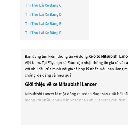
Thi Thử Lái Xe Bằng C
Thi Thử Lái Xe Bằng D
Thi Thử Lái Xe Bằng E
Thi Thử Lái Xe Bằng F
Bạn đang tìm kiếm thông tin về dòng
Xe ô tô Mitsubishi Lanc
Việt Nam. Tại đây, bạn sẽ được cập nhật thông tin giá cả và 
với nhu cầu của mình với giá cả hợp lý nhất. Nếu bạn đang m
chóng, dễ dàng và hiệu quả.
Giới thiệu về xe Mitsubishi Lancer
Mitsubishi Lancer là một dòng xe sedan được sản xuất bởi hã
lượng với nhiều phiên bản khác nhau như Lancer Evolution (E
Lancer thế hệ đầu tiên được giới thiệu vào năm 1973 và được
thống kiểm soát bám đường, hệ thống giải trí thông minh, h
Trong khi đó, phiên bản Mitsubishi Lancer Evolution, hay còn