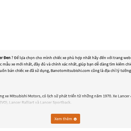
er Đen
? Để lựa chọn cho mình chiếc xe phù hợp nhất hãy đến với trang web 
các mẫu xe mới nhất, đầy đủ và chính xác nhất, giúp bạn dễ dàng tìm kiếm c
uốn bán chiếc xe đã sử dụng, Banotomitsubishi.com cũng là địa chỉ lý tưởn
ng xe Mitsubishi Motors, có lịch sử phát triển từ những năm 1970. Xe Lancer
VO), Lancer Ralliart và Lancer Sportback.
 sản xuất đến năm 2017. Trong suốt quá trình phát triển, Lancer đã được tr
ệ thống đèn pha tự động và nhiều tính năng khác.
Xem thêm
 gọi là EVO, là một phiên bản đặc biệt được thiết kế để đáp ứng nhu cầu của