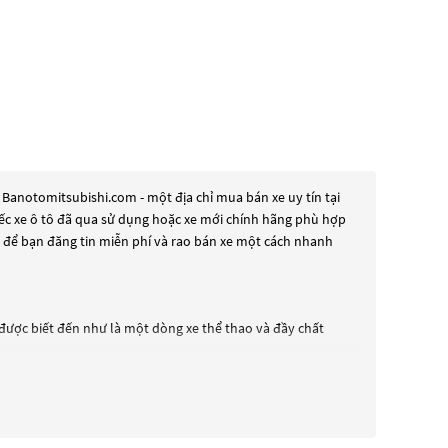
Banotomitsubishi.com - một địa chỉ mua bán xe uy tín tại
hiếc xe ô tô đã qua sử dụng hoặc xe mới chính hãng phù hợp
g để bạn đăng tin miễn phí và rao bán xe một cách nhanh
 được biết đến như là một dòng xe thể thao và đầy chất
ang bị nhiều công nghệ mới và tính năng cao cấp như hệ
 những tín đồ tốc độ. Xe được trang bị động cơ turbo tăng áp,