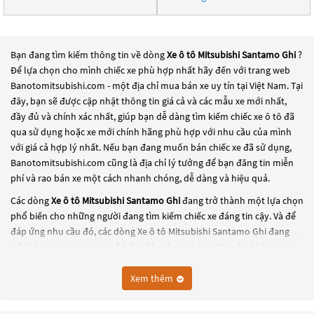
Bạn đang tìm kiếm thông tin về dòng
Xe ô tô Mitsubishi Santamo Ghi
?
Để lựa chọn cho mình chiếc xe phù hợp nhất hãy đến với trang web
Banotomitsubishi.com - một địa chỉ mua bán xe uy tín tại Việt Nam. Tại
đây, bạn sẽ được cập nhật thông tin giá cả và các mẫu xe mới nhất,
đầy đủ và chính xác nhất, giúp bạn dễ dàng tìm kiếm chiếc xe ô tô đã
qua sử dụng hoặc xe mới chính hãng phù hợp với nhu cầu của mình
với giá cả hợp lý nhất. Nếu bạn đang muốn bán chiếc xe đã sử dụng,
Banotomitsubishi.com cũng là địa chỉ lý tưởng để bạn đăng tin miễn
phí và rao bán xe một cách nhanh chóng, dễ dàng và hiệu quả.
Các dòng
Xe ô tô Mitsubishi Santamo Ghi
đang trở thành một lựa chọn
phổ biến cho những người đang tìm kiếm chiếc xe đáng tin cậy. Và để
đáp ứng nhu cầu đó, các dòng
Xe ô tô Mitsubishi Santamo Ghi
đang
trở thành sự lựa chọn phổ biến. Các dòng
Xe ô tô Mitsubishi Santamo
Ghi
này có thể là những dòng xe đời cũ đã được nâng cấp, hoặc là các
dòng xe mới với thiết kế hiện đại và công nghệ tiên tiến. Các dòng
Xe ô
Xem thêm
tô Mitsubishi Santamo Ghi
này đều được kiểm tra và bảo dưỡng kỹ
lưỡng để đảm bảo chất lượng và hiệu suất tốt nhất. Nếu bạn đang tìm