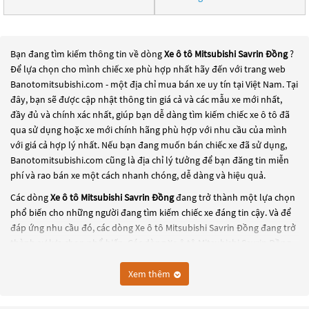
Bạn đang tìm kiếm thông tin về dòng
Xe ô tô Mitsubishi Savrin Đồng
?
Để lựa chọn cho mình chiếc xe phù hợp nhất hãy đến với trang web
Banotomitsubishi.com - một địa chỉ mua bán xe uy tín tại Việt Nam. Tại
đây, bạn sẽ được cập nhật thông tin giá cả và các mẫu xe mới nhất,
đầy đủ và chính xác nhất, giúp bạn dễ dàng tìm kiếm chiếc xe ô tô đã
qua sử dụng hoặc xe mới chính hãng phù hợp với nhu cầu của mình
với giá cả hợp lý nhất. Nếu bạn đang muốn bán chiếc xe đã sử dụng,
Banotomitsubishi.com cũng là địa chỉ lý tưởng để bạn đăng tin miễn
phí và rao bán xe một cách nhanh chóng, dễ dàng và hiệu quả.
Các dòng
Xe ô tô Mitsubishi Savrin Đồng
đang trở thành một lựa chọn
phổ biến cho những người đang tìm kiếm chiếc xe đáng tin cậy. Và để
đáp ứng nhu cầu đó, các dòng
Xe ô tô Mitsubishi Savrin Đồng
đang trở
thành sự lựa chọn phổ biến. Các dòng
Xe ô tô Mitsubishi Savrin Đồng
này có thể là những dòng xe đời cũ đã được nâng cấp, hoặc là các
dòng xe mới với thiết kế hiện đại và công nghệ tiên tiến. Các dòng
Xe ô
Xem thêm
tô Mitsubishi Savrin Đồng
này đều được kiểm tra và bảo dưỡng kỹ
lưỡng để đảm bảo chất lượng và hiệu suất tốt nhất. Nếu bạn đang tìm