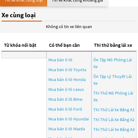
Tin xe khác cùng loại
Tin xe khác cùng khoảng giá
Xe cùng loại
Không có tin xe liên quan
Từ khóa nổi bật
Có thể bạn cần
Thi thử bằng lái xe
Mua bán ô tô
Ôn Tập Mô Phỏng Lái
Xe
Mua bán ô tô
Toyota
Ôn Tập Lý Thuyết Lái
Mua bán ô tô
Honda
Xe
Mua bán ô tô
Lexus
Thi Thử Mô Phỏng Lái
Mua bán ô tô
Bmw
Xe
Mua bán ô tô
Ford
Thi Thử Lái Xe Bằng A1
Mua bán ô tô
Hyundai
Thi Thử Lái Xe Bằng A2
Mua bán ô tô
Mazda
Thi Thử Lái Xe Bằng A3