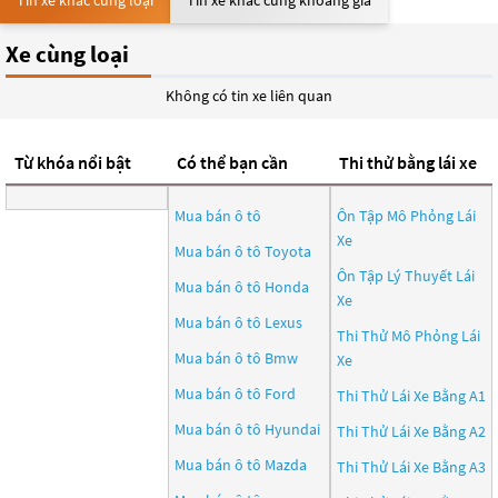
Tin xe khác cùng loại
Tin xe khác cùng khoảng giá
Xe cùng loại
Không có tin xe liên quan
Từ khóa nổi bật
Có thể bạn cần
Thi thử bằng lái xe
Mua bán ô tô
Ôn Tập Mô Phỏng Lái
Xe
Mua bán ô tô
Toyota
Ôn Tập Lý Thuyết Lái
Mua bán ô tô
Honda
Xe
Mua bán ô tô
Lexus
Thi Thử Mô Phỏng Lái
Mua bán ô tô
Bmw
Xe
Mua bán ô tô
Ford
Thi Thử Lái Xe Bằng A1
Mua bán ô tô
Hyundai
Thi Thử Lái Xe Bằng A2
Mua bán ô tô
Mazda
Thi Thử Lái Xe Bằng A3