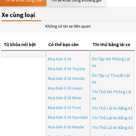
Tin xe khác cùng loại
Tin xe khác cùng khoảng giá
Xe cùng loại
Không có tin xe liên quan
Từ khóa nổi bật
Có thể bạn cần
Thi thử bằng lái xe
Mua bán ô tô
Ôn Tập Mô Phỏng Lái
Xe
Mua bán ô tô
Toyota
Ôn Tập Lý Thuyết Lái
Mua bán ô tô
Honda
Xe
Mua bán ô tô
Lexus
Thi Thử Mô Phỏng Lái
Mua bán ô tô
Bmw
Xe
Mua bán ô tô
Ford
Thi Thử Lái Xe Bằng A1
Mua bán ô tô
Hyundai
Thi Thử Lái Xe Bằng A2
Mua bán ô tô
Mazda
Thi Thử Lái Xe Bằng A3