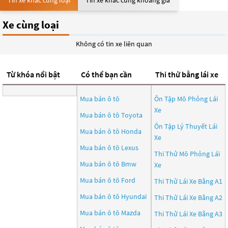
Tin xe khác cùng loại
Tin xe khác cùng khoảng giá
Xe cùng loại
Không có tin xe liên quan
Từ khóa nổi bật
Có thể bạn cần
Thi thử bằng lái xe
Mua bán ô tô
Ôn Tập Mô Phỏng Lái
Xe
Mua bán ô tô
Toyota
Ôn Tập Lý Thuyết Lái
Mua bán ô tô
Honda
Xe
Mua bán ô tô
Lexus
Thi Thử Mô Phỏng Lái
Mua bán ô tô
Bmw
Xe
Mua bán ô tô
Ford
Thi Thử Lái Xe Bằng A1
Mua bán ô tô
Hyundai
Thi Thử Lái Xe Bằng A2
Mua bán ô tô
Mazda
Thi Thử Lái Xe Bằng A3