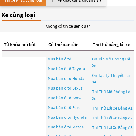
Tin xe khác cùng loại
Tin xe khác cùng khoảng giá
Xe cùng loại
Không có tin xe liên quan
Từ khóa nổi bật
Có thể bạn cần
Thi thử bằng lái xe
Mua bán ô tô
Ôn Tập Mô Phỏng Lái
Xe
Mua bán ô tô
Toyota
Ôn Tập Lý Thuyết Lái
Mua bán ô tô
Honda
Xe
Mua bán ô tô
Lexus
Thi Thử Mô Phỏng Lái
Mua bán ô tô
Bmw
Xe
Mua bán ô tô
Ford
Thi Thử Lái Xe Bằng A1
Mua bán ô tô
Hyundai
Thi Thử Lái Xe Bằng A2
Mua bán ô tô
Mazda
Thi Thử Lái Xe Bằng A3