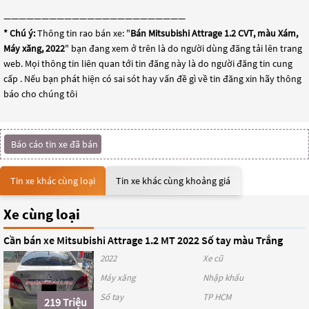
————————————————————————
* Chú ý:
Thông tin rao bán xe: "
Bán Mitsubishi Attrage 1.2 CVT, màu Xám,
Máy xăng, 2022
" bạn đang xem ở trên là do người dùng đăng tải lên trang
web. Mọi thông tin liên quan tới tin đăng này là do người đăng tin cung
cấp . Nếu bạn phát hiện có sai sót hay vấn đề gì về tin đăng xin hãy thông
báo cho chúng tôi
Báo cáo tin xe đã bán
Tin xe khác cùng loại
Tin xe khác cùng khoảng giá
Xe cùng loại
Cần bán xe Mitsubishi Attrage 1.2 MT 2022 Số tay màu Trắng
2022
Xe cũ
Máy xăng
Nhập khẩu
Số tay
TP HCM
219 Triệu