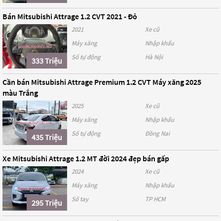
Bán Mitsubishi Attrage 1.2 CVT 2021 - Đỏ
2021
Xe cũ
Máy xăng
Nhập khẩu
Số tự động
Hà Nội
333 Triệu
Cần bán Mitsubishi Attrage Premium 1.2 CVT Máy xăng 2025
màu Trắng
2025
Xe cũ
Máy xăng
Nhập khẩu
Số tự động
Đồng Nai
435 Triệu
Xe Mitsubishi Attrage 1.2 MT đời 2024 đẹp bán gấp
2024
Xe cũ
Máy xăng
Nhập khẩu
Số tay
TP HCM
295 Triệu