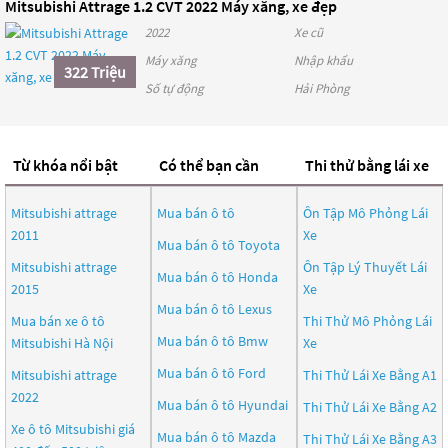
Mitsubishi Attrage 1.2 CVT 2022 Máy xăng, xe đẹp
2022
Xe cũ
Máy xăng
Nhập khẩu
322 Triệu
Số tự động
Hải Phòng
Từ khóa nổi bật
Có thể bạn cần
Thi thử bằng lái xe
Mitsubishi attrage
Mua bán ô tô
Ôn Tập Mô Phỏng Lái
2011
Xe
Mua bán ô tô
Toyota
Mitsubishi attrage
Ôn Tập Lý Thuyết Lái
Mua bán ô tô
Honda
2015
Xe
Mua bán ô tô
Lexus
Mua bán xe ô tô
Thi Thử Mô Phỏng Lái
Mua bán ô tô
Bmw
Mitsubishi Hà Nội
Xe
Mua bán ô tô
Ford
Mitsubishi attrage
Thi Thử Lái Xe Bằng A1
2022
Mua bán ô tô
Hyundai
Thi Thử Lái Xe Bằng A2
Xe ô tô Mitsubishi giá
Mua bán ô tô
Mazda
Thi Thử Lái Xe Bằng A3