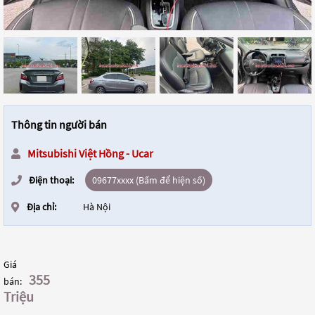
Thông tin người bán
Mitsubishi Việt Hồng - Ucar
Điện thoại:
09677xxxx (Bấm để hiện số)
Địa chỉ:
Hà Nội
Giá
355
bán:
Triệu