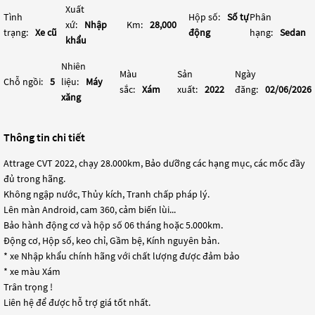
Xuất
Tình
Hộp số:
Số tự
Phân
xứ:
Nhập
Km:
28,000
trạng:
Xe cũ
động
hạng:
Sedan
khẩu
Nhiên
Màu
Sản
Ngày
Chỗ ngồi:
5
liệu:
Máy
sắc:
Xám
xuất:
2022
đăng:
02/06/2026
xăng
Thông tin chi tiết
Attrage CVT 2022, chạy 28.000km, Bảo dưỡng các hạng mục, các mốc đầy
đủ trong hãng.
Không ngập nước, Thủy kích, Tranh chấp pháp lý.
Lên màn Android, cam 360, cảm biến lùi...
Bảo hành động cơ và hộp số 06 tháng hoặc 5.000km.
Động cơ, Hộp số, keo chỉ, Gầm bệ, Kính nguyên bản.
* xe Nhập khẩu chính hãng với chất lượng được đảm bảo
* xe màu Xám
Trân trọng !
Liên hệ để được hỗ trợ giá tốt nhất.