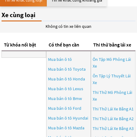
Tin xe khác cùng loại
Tin xe khác cùng khoảng giá
Xe cùng loại
Không có tin xe liên quan
Từ khóa nổi bật
Có thể bạn cần
Thi thử bằng lái xe
Mua bán ô tô
Ôn Tập Mô Phỏng Lái
Xe
Mua bán ô tô
Toyota
Ôn Tập Lý Thuyết Lái
Mua bán ô tô
Honda
Xe
Mua bán ô tô
Lexus
Thi Thử Mô Phỏng Lái
Mua bán ô tô
Bmw
Xe
Mua bán ô tô
Ford
Thi Thử Lái Xe Bằng A1
Mua bán ô tô
Hyundai
Thi Thử Lái Xe Bằng A2
Mua bán ô tô
Mazda
Thi Thử Lái Xe Bằng A3