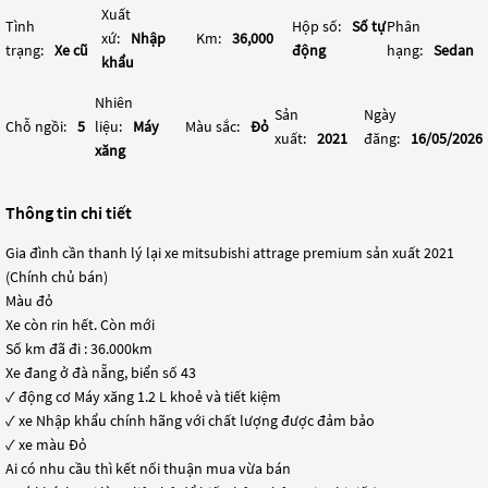
Xuất
Tình
Hộp số:
Số tự
Phân
xứ:
Nhập
Km:
36,000
trạng:
Xe cũ
động
hạng:
Sedan
khẩu
Nhiên
Sản
Ngày
Chỗ ngồi:
5
liệu:
Máy
Màu sắc:
Đỏ
xuất:
2021
đăng:
16/05/2026
xăng
Thông tin chi tiết
Gia đình cần thanh lý lại xe mitsubishi attrage premium sản xuất 2021
(Chính chủ bán)
Màu đỏ
Xe còn rin hết. Còn mới
Số km đã đi : 36.000km
Xe đang ở đà nẵng, biển số 43
✓ động cơ Máy xăng 1.2 L khoẻ và tiết kiệm
✓ xe Nhập khẩu chính hãng với chất lượng được đảm bảo
✓ xe màu Đỏ
Ai có nhu cầu thì kết nối thuận mua vừa bán