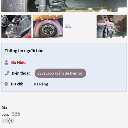
Thông tin người bán
Ba Hieu
Điện thoại:
08895xxxx (Bấm để hiện số)
Địa chỉ:
Đà Nẵng
Giá
335
bán:
Triệu