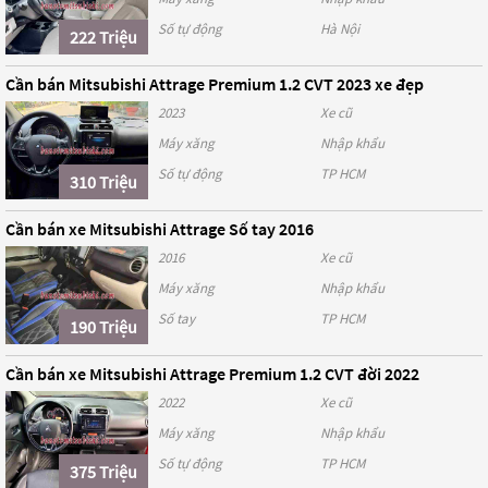
Số tự động
Hà Nội
222 Triệu
Cần bán Mitsubishi Attrage Premium 1.2 CVT 2023 xe đẹp
2023
Xe cũ
Máy xăng
Nhập khẩu
Số tự động
TP HCM
310 Triệu
Cần bán xe Mitsubishi Attrage Số tay 2016
2016
Xe cũ
Máy xăng
Nhập khẩu
Số tay
TP HCM
190 Triệu
Cần bán xe Mitsubishi Attrage Premium 1.2 CVT đời 2022
2022
Xe cũ
Máy xăng
Nhập khẩu
Số tự động
TP HCM
375 Triệu