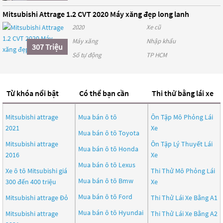
Mitsubishi Attrage 1.2 CVT 2020 Máy xăng đẹp long lanh
2020
Xe cũ
Máy xăng
Nhập khẩu
307 Triệu
Số tự động
TP HCM
Từ khóa nổi bật
Có thể bạn cần
Thi thử bằng lái xe
Mitsubishi attrage
Mua bán ô tô
Ôn Tập Mô Phỏng Lái
2021
Xe
Mua bán ô tô
Toyota
Mitsubishi attrage
Ôn Tập Lý Thuyết Lái
Mua bán ô tô
Honda
2016
Xe
Mua bán ô tô
Lexus
Xe ô tô Mitsubishi giá
Thi Thử Mô Phỏng Lái
Mua bán ô tô
Bmw
300 đến 400 triệu
Xe
Mua bán ô tô
Ford
Mitsubishi attrage Đỏ
Thi Thử Lái Xe Bằng A1
Mua bán ô tô
Hyundai
Mitsubishi attrage
Thi Thử Lái Xe Bằng A2