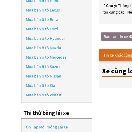
Mua bán ô tô
Honda
* Chú ý:
Thông ti
Mua bán ô tô
Lexus
tin cung cấp . N
Mua bán ô tô
Bmw
Mua bán ô tô
Ford
Báo cáo tin xe đ
Mua bán ô tô
Hyundai
Mua bán ô tô
Mazda
Tin xe khác cùng
Mua bán ô tô
Mercedes
Mua bán ô tô
Suzuki
Xe cùng l
Mua bán ô tô
Nissan
Mua bán ô tô
Kia
Mua bán ô tô
Vinfast
Thi thử bằng lái xe
Ôn Tập Mô Phỏng Lái Xe