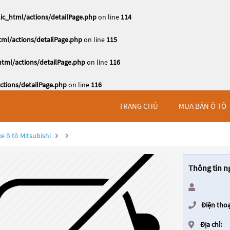
c_html/actions/detailPage.php
on line
114
ml/actions/detailPage.php
on line
115
tml/actions/detailPage.php
on line
116
tions/detailPage.php
on line
116
TRANG CHỦ
MUA BÁN Ô TÔ
e ô tô Mitsubishi
Thông tin n
Điện thoạ
Địa chỉ: