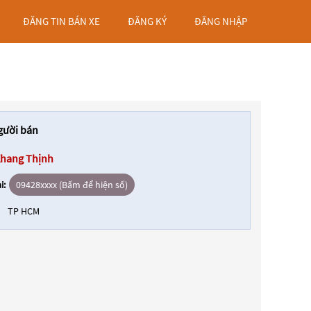
ĐĂNG TIN BÁN XE
ĐĂNG KÝ
ĐĂNG NHẬP
gười bán
Khang Thịnh
i:
09428xxxx (Bấm để hiện số)
TP HCM