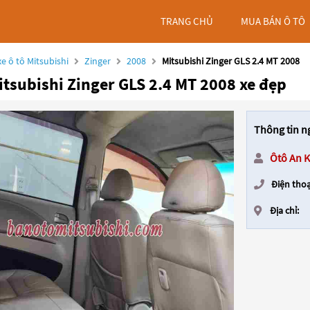
TRANG CHỦ
MUA BÁN Ô TÔ
e ô tô Mitsubishi
Zinger
2008
Mitsubishi Zinger GLS 2.4 MT 2008
tsubishi Zinger GLS 2.4 MT 2008 xe đẹp
Thông tin n
Ôtô An 
Điện thoạ
Địa chỉ: