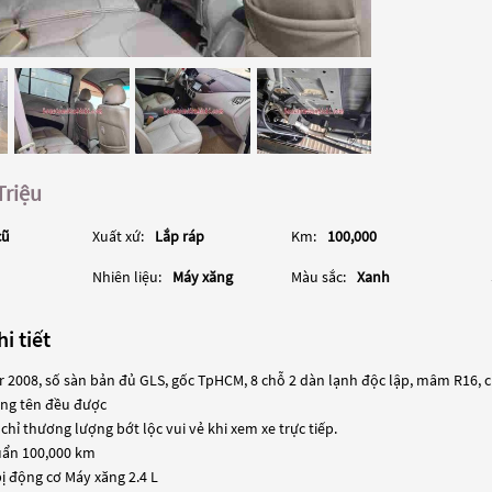
Triệu
cũ
Xuất xứ:
Lắp ráp
Km:
100,000
Nhiên liệu:
Máy xăng
Màu sắc:
Xanh
i tiết
r 2008, số sàn bản đủ GLS, gốc TpHCM, 8 chỗ 2 dàn lạnh độc lập, mâm R16, c
ng tên đều được
 chỉ thương lượng bớt lộc vui vẻ khi xem xe trực tiếp.
huẩn 100,000 km
bị động cơ Máy xăng 2.4 L