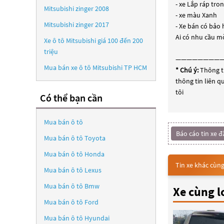
- xe Lắp ráp tro
Mitsubishi zinger 2008
- xe màu Xanh
Mitsubishi zinger 2017
- Xe bán có bảo
Ai có nhu cầu mờ
Xe ô tô Mitsubishi giá 100 đến 200
triệu
————————
Mua bán xe ô tô Mitsubishi TP HCM
* Chú ý:
Thông ti
thông tin liên q
tôi
Có thể bạn cần
Mua bán ô tô
Báo cáo tin xe đ
Mua bán ô tô
Toyota
Mua bán ô tô
Honda
Tin xe khác cùng
Mua bán ô tô
Lexus
Mua bán ô tô
Bmw
Xe cùng l
Mua bán ô tô
Ford
Mua bán ô tô
Hyundai