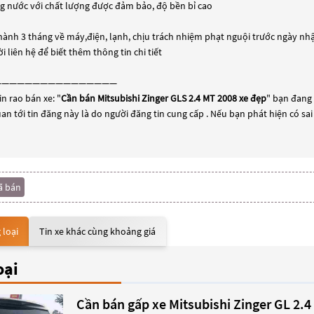
ng nước với chất lượng được đảm bảo, độ bền bỉ cao
 hành 3 tháng về máy,điện, lạnh, chịu trách nhiệm phạt nguội trước ngày nh
i liên hệ để biết thêm thông tin chi tiết
————————————————
n rao bán xe: "
Cần bán Mitsubishi Zinger GLS 2.4 MT 2008 xe đẹp
" bạn đang 
uan tới tin đăng này là do người đăng tin cung cấp . Nếu bạn phát hiện có sa
ã bán
 loại
Tin xe khác cùng khoảng giá
oại
Cần bán gấp xe Mitsubishi Zinger GL 2.