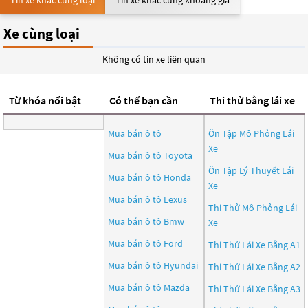
Tin xe khác cùng loại
Tin xe khác cùng khoảng giá
Xe cùng loại
Không có tin xe liên quan
Từ khóa nổi bật
Có thể bạn cần
Thi thử bằng lái xe
Mua bán ô tô
Ôn Tập Mô Phỏng Lái
Xe
Mua bán ô tô
Toyota
Ôn Tập Lý Thuyết Lái
Mua bán ô tô
Honda
Xe
Mua bán ô tô
Lexus
Thi Thử Mô Phỏng Lái
Mua bán ô tô
Bmw
Xe
Mua bán ô tô
Ford
Thi Thử Lái Xe Bằng A1
Mua bán ô tô
Hyundai
Thi Thử Lái Xe Bằng A2
Mua bán ô tô
Mazda
Thi Thử Lái Xe Bằng A3