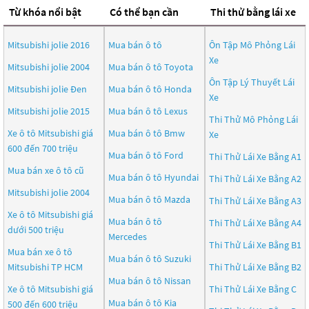
Từ khóa nổi bật
Có thể bạn cần
Thi thử bằng lái xe
Mitsubishi jolie 2016
Mua bán ô tô
Ôn Tập Mô Phỏng Lái
Xe
Mitsubishi jolie 2004
Mua bán ô tô
Toyota
Ôn Tập Lý Thuyết Lái
Mitsubishi jolie Đen
Mua bán ô tô
Honda
Xe
Mitsubishi jolie 2015
Mua bán ô tô
Lexus
Thi Thử Mô Phỏng Lái
Xe ô tô Mitsubishi giá
Mua bán ô tô
Bmw
Xe
600 đến 700 triệu
Mua bán ô tô
Ford
Thi Thử Lái Xe Bằng A1
Mua bán xe ô tô cũ
Mua bán ô tô
Hyundai
Thi Thử Lái Xe Bằng A2
Mitsubishi jolie 2004
Mua bán ô tô
Mazda
Thi Thử Lái Xe Bằng A3
Xe ô tô Mitsubishi giá
Mua bán ô tô
Thi Thử Lái Xe Bằng A4
dưới 500 triệu
Mercedes
Thi Thử Lái Xe Bằng B1
Mua bán xe ô tô
Mua bán ô tô
Suzuki
Mitsubishi TP HCM
Thi Thử Lái Xe Bằng B2
Mua bán ô tô
Nissan
Xe ô tô Mitsubishi giá
Thi Thử Lái Xe Bằng C
Mua bán ô tô
Kia
500 đến 600 triệu