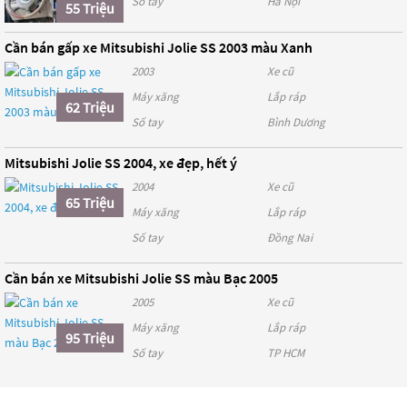
Số tay
Hà Nội
55 Triệu
Cần bán gấp xe Mitsubishi Jolie SS 2003 màu Xanh
2003
Xe cũ
Máy xăng
Lắp ráp
62 Triệu
Số tay
Bình Dương
Mitsubishi Jolie SS 2004, xe đẹp, hết ý
2004
Xe cũ
65 Triệu
Máy xăng
Lắp ráp
Số tay
Đồng Nai
Cần bán xe Mitsubishi Jolie SS màu Bạc 2005
2005
Xe cũ
Máy xăng
Lắp ráp
95 Triệu
Số tay
TP HCM