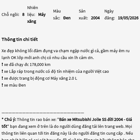
Nhiên
Màu
Sản
Ngày
Chỗ ngồi:
8
liệu:
Máy
sắc:
Đen
xuất:
2004
đăng:
19/05/2026
xăng
Thông tin chi tiết
Xe đẹp không lổi đâm đụng va chạm ngập nước gì cả, gầm máy êm ru
lạnh OK lớp mới anh chị có nhu cầu xin lh cảm ơn.
❗️ xe đã chạy đc 178,000 km
❗️ xe Lắp ráp trong nước có độ tín nhiệm của người Việt cao
❗️ xe được trang bị động cơ Máy xăng 2.0 L
❗️ xe màu Đen
————————————————————————
* Chú ý:
Thông tin rao bán xe: "
Bán xe Mitsubishi Jolie SS đời 2004 - Giá
tốt
" bạn đang xem ở trên là do người dùng đăng tải lên trang web. Mọi
thông tin liên quan tới tin đăng này là do người đăng tin cung cấp . Nếu