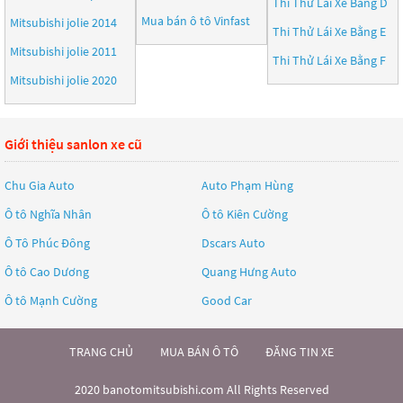
Thi Thử Lái Xe Bằng D
Mua bán ô tô
Vinfast
Mitsubishi jolie 2014
Thi Thử Lái Xe Bằng E
Mitsubishi jolie 2011
Thi Thử Lái Xe Bằng F
Mitsubishi jolie 2020
Giới thiệu sanlon xe cũ
Chu Gia Auto
Auto Phạm Hùng
Ô tô Nghĩa Nhân
Ô tô Kiên Cường
Ô Tô Phúc Đông
Dscars Auto
Ô tô Cao Dương
Quang Hưng Auto
Ô tô Mạnh Cường
Good Car
TRANG CHỦ
MUA BÁN Ô TÔ
ĐĂNG TIN XE
2020 banotomitsubishi.com All Rights Reserved