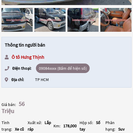
Thông tin người bán
Ô tô Hưng Thịnh
Điện thoại:
09084xxxx (Bấm để hiện số)
Địa chỉ:
TP HCM
56
Giá bán:
Triệu
Tình
Xuất xứ:
Lắp
Hộp số:
Số
Phân
Km:
178,000
trạng:
Xe cũ
ráp
tay
hạng:
Suv