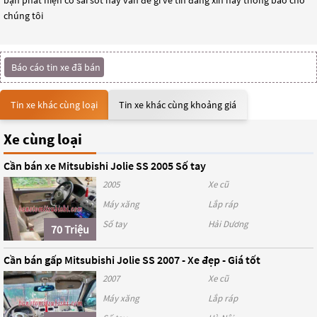
bạn phát hiện có sai sót hay vấn đề gì về tin đăng xin hãy thông báo cho
chúng tôi
Báo cáo tin xe đã bán
Tin xe khác cùng loại
Tin xe khác cùng khoảng giá
Xe cùng loại
Cần bán xe Mitsubishi Jolie SS 2005 Số tay
2005
Xe cũ
Máy xăng
Lắp ráp
Số tay
Hải Dương
70 Triệu
Cần bán gấp Mitsubishi Jolie SS 2007 - Xe đẹp - Giá tốt
2007
Xe cũ
Máy xăng
Lắp ráp