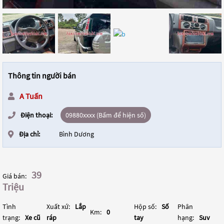
Thông tin người bán
A Tuấn
Điện thoại:
09880xxxx (Bấm để hiện số)
Địa chỉ:
Bình Dương
39
Giá bán:
Triệu
Tình
Xuất xứ:
Lắp
Hộp số:
Số
Phân
Km:
0
trạng:
Xe cũ
ráp
tay
hạng:
Suv