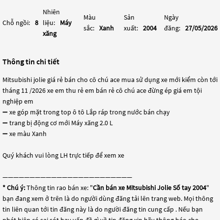
Nhiên
Màu
Sản
Ngày
Chỗ ngồi:
8
liệu:
Máy
sắc:
Xanh
xuất:
2004
đăng:
27/05/2026
xăng
Thông tin chi tiết
Mitsubishi jolie giá rẻ bán cho cô chú ace mua sử dụng xe mới kiểm còn tới
tháng 11 /2026 xe em thu rẻ em bán rẻ cô chú ace đừng ép giá em tội
nghiệp em
➖ xe góp mặt trong top ô tô Lắp ráp trong nước bán chạy
➖ trang bị động cơ mới Máy xăng 2.0 L
➖ xe màu Xanh
Quý khách vui lòng LH trực tiếp để xem xe
————————————————————————
* Chú ý:
Thông tin rao bán xe: "
Cần bán xe Mitsubishi Jolie Số tay 2004
"
bạn đang xem ở trên là do người dùng đăng tải lên trang web. Mọi thông
tin liên quan tới tin đăng này là do người đăng tin cung cấp . Nếu bạn