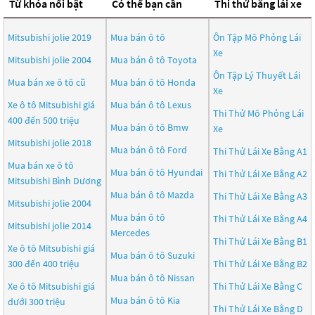
Từ khóa nổi bật
Có thể bạn cần
Thi thử bằng lái xe
Mitsubishi jolie 2019
Mua bán ô tô
Ôn Tập Mô Phỏng Lái
Xe
Mitsubishi jolie 2004
Mua bán ô tô
Toyota
Ôn Tập Lý Thuyết Lái
Mua bán xe ô tô cũ
Mua bán ô tô
Honda
Xe
Xe ô tô Mitsubishi giá
Mua bán ô tô
Lexus
Thi Thử Mô Phỏng Lái
400 đến 500 triệu
Mua bán ô tô
Bmw
Xe
Mitsubishi jolie 2018
Mua bán ô tô
Ford
Thi Thử Lái Xe Bằng A1
Mua bán xe ô tô
Mua bán ô tô
Hyundai
Thi Thử Lái Xe Bằng A2
Mitsubishi Bình Dương
Mua bán ô tô
Mazda
Thi Thử Lái Xe Bằng A3
Mitsubishi jolie 2004
Mua bán ô tô
Thi Thử Lái Xe Bằng A4
Mitsubishi jolie 2014
Mercedes
Thi Thử Lái Xe Bằng B1
Xe ô tô Mitsubishi giá
Mua bán ô tô
Suzuki
300 đến 400 triệu
Thi Thử Lái Xe Bằng B2
Mua bán ô tô
Nissan
Xe ô tô Mitsubishi giá
Thi Thử Lái Xe Bằng C
Mua bán ô tô
Kia
dưới 300 triệu
Thi Thử Lái Xe Bằng D