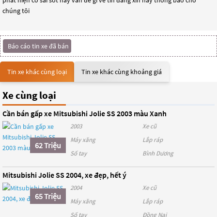
phát hiện có sai sót hay vấn đề gì về tin đăng xin hãy thông báo cho
chúng tôi
Báo cáo tin xe đã bán
Tin xe khác cùng loại
Tin xe khác cùng khoảng giá
Xe cùng loại
Cần bán gấp xe Mitsubishi Jolie SS 2003 màu Xanh
2003
Xe cũ
Máy xăng
Lắp ráp
62 Triệu
Số tay
Bình Dương
Mitsubishi Jolie SS 2004, xe đẹp, hết ý
2004
Xe cũ
65 Triệu
Máy xăng
Lắp ráp
Số tay
Đồng Nai