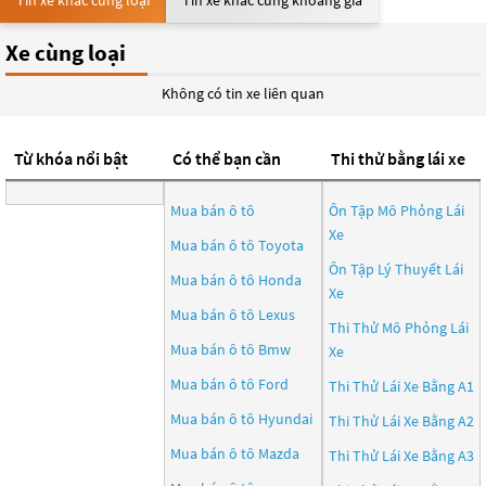
Tin xe khác cùng loại
Tin xe khác cùng khoảng giá
Xe cùng loại
Không có tin xe liên quan
Từ khóa nổi bật
Có thể bạn cần
Thi thử bằng lái xe
Mua bán ô tô
Ôn Tập Mô Phỏng Lái
Xe
Mua bán ô tô
Toyota
Ôn Tập Lý Thuyết Lái
Mua bán ô tô
Honda
Xe
Mua bán ô tô
Lexus
Thi Thử Mô Phỏng Lái
Mua bán ô tô
Bmw
Xe
Mua bán ô tô
Ford
Thi Thử Lái Xe Bằng A1
Mua bán ô tô
Hyundai
Thi Thử Lái Xe Bằng A2
Mua bán ô tô
Mazda
Thi Thử Lái Xe Bằng A3