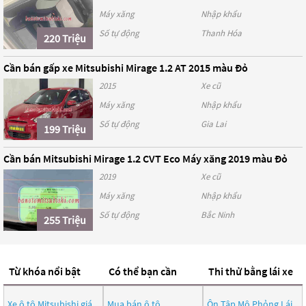
Máy xăng
Nhập khẩu
Số tự động
Thanh Hóa
220 Triệu
Cần bán gấp xe Mitsubishi Mirage 1.2 AT 2015 màu Đỏ
2015
Xe cũ
Máy xăng
Nhập khẩu
Số tự động
Gia Lai
199 Triệu
Cần bán Mitsubishi Mirage 1.2 CVT Eco Máy xăng 2019 màu Đỏ
2019
Xe cũ
Máy xăng
Nhập khẩu
Số tự động
Bắc Ninh
255 Triệu
Từ khóa nổi bật
Có thể bạn cần
Thi thử bằng lái xe
Xe ô tô Mitsubishi giá
Mua bán ô tô
Ôn Tập Mô Phỏng Lái