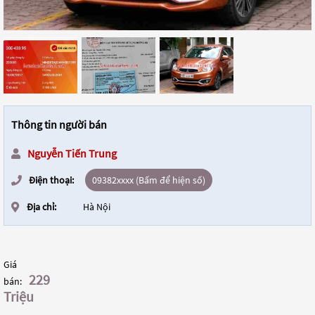
Thông tin người bán
Nguyễn Tiến Trung
Điện thoại:
09382xxxx (Bấm để hiện số)
Địa chỉ:
Hà Nội
Giá
229
bán:
Triệu