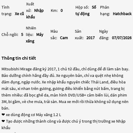
Xuất
Tình
Hộp số:
Số
Phân
xứ:
Nhập
Km:
0
trạng:
Xe cũ
tự động
hạng:
Hatchback
khẩu
Nhiên
Màu
Sản
Ngày
Chỗ ngồi:
5
liệu:
Máy
sắc:
Cam
xuất:
2017
đăng:
07/07/2026
xăng
Thông tin chi tiết
Mitsubishi Mirage đăng ký 2017, 1 chủ từ đầu, chỉ dùng để đi làm sân bay.
Bảo dưỡng chính hãng đầy đủ. Xe nguyên bản, chỉ va quệt nhẹ không
đâm đụng, ngập nước. Xe nhập khẩu nguyên chiếc Thái Land, điều hòa
mát sâu, xi nhan trên gương, gương điều khiển bằng nút bấm, trang bị
thêm nhiều: đã bọc ghế da, màn hình DVD/USB+ cảm biến lùi, dán phim
3M, bi gầm, vè che mưa, trải sàn. Mua xe mới rồi thừa không sử dụng nên
bán.
❤ xe dùng động cơ Máy xăng 1.2 L
❤ Tạo được những thành công và được chú ý trong thị trường xe Nhập
khẩu