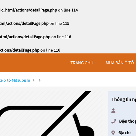
c_html/actions/detailPage.php
on line
114
ml/actions/detailPage.php
on line
115
tml/actions/detailPage.php
on line
116
tions/detailPage.php
on line
116
TRANG CHỦ
MUA BÁN Ô TÔ
e ô tô Mitsubishi
Thông tin n
Điện thoạ
Địa chỉ: