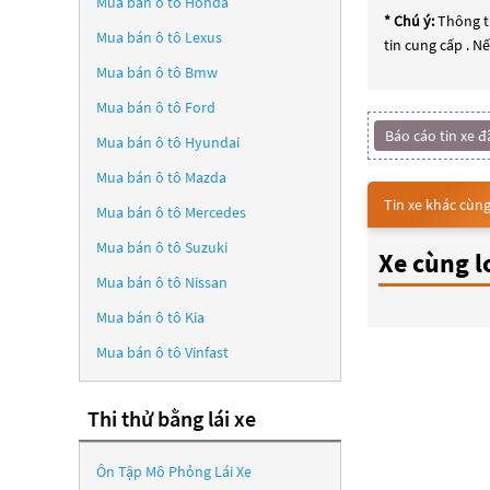
Mua bán ô tô
Honda
* Chú ý:
Thông ti
Mua bán ô tô
Lexus
tin cung cấp . N
Mua bán ô tô
Bmw
Mua bán ô tô
Ford
Báo cáo tin xe đ
Mua bán ô tô
Hyundai
Mua bán ô tô
Mazda
Tin xe khác cùng
Mua bán ô tô
Mercedes
Mua bán ô tô
Suzuki
Xe cùng l
Mua bán ô tô
Nissan
Mua bán ô tô
Kia
Mua bán ô tô
Vinfast
Thi thử bằng lái xe
Ôn Tập Mô Phỏng Lái Xe