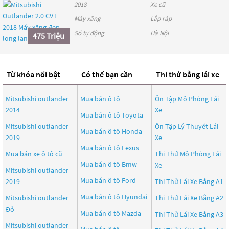
2018
Xe cũ
Máy xăng
Lắp ráp
Số tự động
Hà Nội
475 Triệu
Từ khóa nổi bật
Có thể bạn cần
Thi thử bằng lái xe
Mitsubishi outlander
Mua bán ô tô
Ôn Tập Mô Phỏng Lái
2014
Xe
Mua bán ô tô
Toyota
Mitsubishi outlander
Ôn Tập Lý Thuyết Lái
Mua bán ô tô
Honda
2019
Xe
Mua bán ô tô
Lexus
Mua bán xe ô tô cũ
Thi Thử Mô Phỏng Lái
Mua bán ô tô
Bmw
Xe
Mitsubishi outlander
Mua bán ô tô
Ford
2019
Thi Thử Lái Xe Bằng A1
Mua bán ô tô
Hyundai
Mitsubishi outlander
Thi Thử Lái Xe Bằng A2
Đỏ
Mua bán ô tô
Mazda
Thi Thử Lái Xe Bằng A3
Mitsubishi outlander