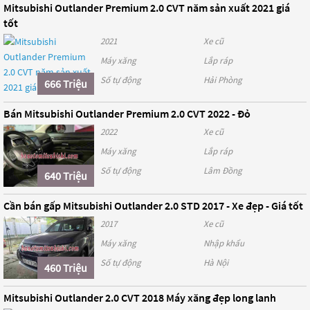
Mitsubishi Outlander Premium 2.0 CVT năm sản xuất 2021 giá
tốt
2021
Xe cũ
Máy xăng
Lắp ráp
Số tự động
Hải Phòng
666 Triệu
Bán Mitsubishi Outlander Premium 2.0 CVT 2022 - Đỏ
2022
Xe cũ
Máy xăng
Lắp ráp
Số tự động
Lâm Đồng
640 Triệu
Cần bán gấp Mitsubishi Outlander 2.0 STD 2017 - Xe đẹp - Giá tốt
2017
Xe cũ
Máy xăng
Nhập khẩu
Số tự động
Hà Nội
460 Triệu
Mitsubishi Outlander 2.0 CVT 2018 Máy xăng đẹp long lanh