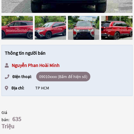
Thông tin người bán
Nguyễn Phan Hoài Minh
Điện thoại:
09010xxxx (Bấm để hiện số)
Địa chỉ:
TP HCM
Giá
635
bán:
Triệu