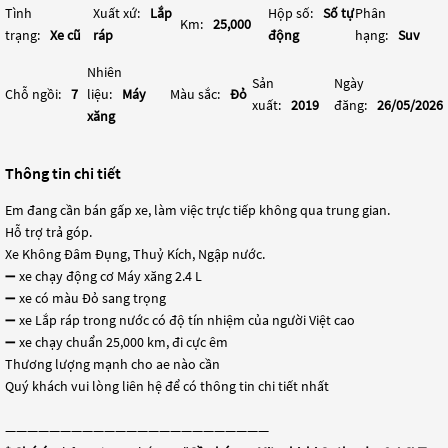
Tình
Xuất xứ:
Lắp
Hộp số:
Số tự
Phân
Km:
25,000
trạng:
Xe cũ
ráp
động
hạng:
Suv
Nhiên
Sản
Ngày
Chỗ ngồi:
7
liệu:
Máy
Màu sắc:
Đỏ
xuất:
2019
đăng:
26/05/2026
xăng
Thông tin chi tiết
Em đang cần bán gấp xe, làm việc trực tiếp không qua trung gian.
Hỗ trợ trả góp.
Xe Không Đâm Đụng, Thuỷ Kích, Ngập nước.
➖ xe chạy động cơ Máy xăng 2.4 L
➖ xe có màu Đỏ sang trọng
➖ xe Lắp ráp trong nước có độ tín nhiệm của người Việt cao
➖ xe chạy chuẩn 25,000 km, đi cực êm
Thương lượng mạnh cho ae nào cần
Quý khách vui lòng liên hệ để có thông tin chi tiết nhất
————————————————————————