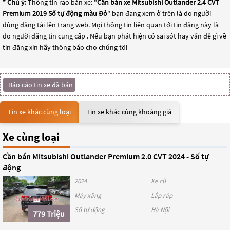
* Chú ý:
Thông tin rao bán xe: "
Cần bán xe Mitsubishi Outlander 2.4 CVT
Premium 2019 Số tự động màu Đỏ
" bạn đang xem ở trên là do người
dùng đăng tải lên trang web. Mọi thông tin liên quan tới tin đăng này là
do người đăng tin cung cấp . Nếu bạn phát hiện có sai sót hay vấn đề gì về
tin đăng xin hãy thông báo cho chúng tôi
Báo cáo tin xe đã bán
Tin xe khác cùng loại
Tin xe khác cùng khoảng giá
Xe cùng loại
Cần bán Mitsubishi Outlander Premium 2.0 CVT 2024 - Số tự
động
2024
Xe cũ
Máy xăng
Lắp ráp
Số tự động
Hà Nội
779 Triệu