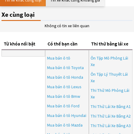
Tin xe khác cùng loại
Tin xe khác cùng khoảng giá
Xe cùng loại
Không có tin xe liên quan
Từ khóa nổi bật
Có thể bạn cần
Thi thử bằng lái xe
Mua bán ô tô
Ôn Tập Mô Phỏng Lái
Xe
Mua bán ô tô
Toyota
Ôn Tập Lý Thuyết Lái
Mua bán ô tô
Honda
Xe
Mua bán ô tô
Lexus
Thi Thử Mô Phỏng Lái
Mua bán ô tô
Bmw
Xe
Mua bán ô tô
Ford
Thi Thử Lái Xe Bằng A1
Mua bán ô tô
Hyundai
Thi Thử Lái Xe Bằng A2
Mua bán ô tô
Mazda
Thi Thử Lái Xe Bằng A3