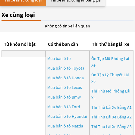
Tin xe khác cùng loại
Tin xe khác cùng khoảng giá
Xe cùng loại
Không có tin xe liên quan
Từ khóa nổi bật
Có thể bạn cần
Thi thử bằng lái xe
Mua bán ô tô
Ôn Tập Mô Phỏng Lái
Xe
Mua bán ô tô
Toyota
Ôn Tập Lý Thuyết Lái
Mua bán ô tô
Honda
Xe
Mua bán ô tô
Lexus
Thi Thử Mô Phỏng Lái
Mua bán ô tô
Bmw
Xe
Mua bán ô tô
Ford
Thi Thử Lái Xe Bằng A1
Mua bán ô tô
Hyundai
Thi Thử Lái Xe Bằng A2
Mua bán ô tô
Mazda
Thi Thử Lái Xe Bằng A3