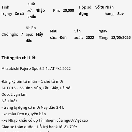
Xuất
Tình
Hộp số:
Số tự
Phân
xứ:
Nhập
Km:
20,000
trạng:
Xe cũ
động
hạng:
Suv
khẩu
Nhiên
Màu
Sản
Ngày
Chỗ ngồi:
7
liệu:
Máy
sắc:
Đen
xuất:
2022
đăng:
12/05/2026
dầu
Thông tin chi tiết
Mitsubishi Pajero Sport 2.4L AT 4x2 2022
Đăng ký tên tư nhân – 1 chủ từ mới
AUTO16 – 68 Đinh Núp, Cầu Giấy, Hà Nội
Odo: 2 vạn km
Siêu lướt
- trang bị động cơ mới Máy dầu 2.4 L
- xe màu Đen nguyên bản
- xe Nhập khẩu có độ tín nhiệm của người Việt cao
Giao xe toàn quốc – Hỗ trợ bank tối đa 70%