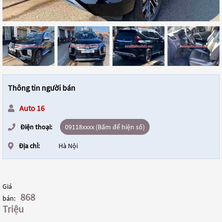
Thông tin người bán
Auto 16
Điện thoại:
09118xxxx (Bấm để hiện số)
Địa chỉ:
Hà Nội
Giá
868
bán:
Triệu