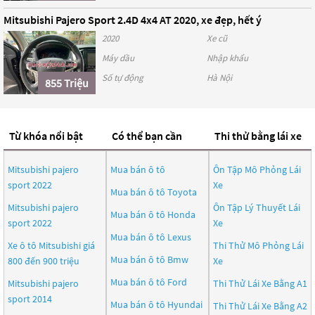
Mitsubishi Pajero Sport 2.4D 4x4 AT 2020, xe đẹp, hết ý
2020
Xe cũ
Máy dầu
Nhập khẩu
Số tự động
Hà Nội
855 Triệu
Từ khóa nổi bật
Có thể bạn cần
Thi thử bằng lái xe
Mitsubishi pajero
Mua bán ô tô
Ôn Tập Mô Phỏng Lái
sport 2022
Xe
Mua bán ô tô
Toyota
Mitsubishi pajero
Ôn Tập Lý Thuyết Lái
Mua bán ô tô
Honda
sport 2022
Xe
Mua bán ô tô
Lexus
Xe ô tô Mitsubishi giá
Thi Thử Mô Phỏng Lái
Mua bán ô tô
Bmw
800 đến 900 triệu
Xe
Mua bán ô tô
Ford
Mitsubishi pajero
Thi Thử Lái Xe Bằng A1
sport 2014
Mua bán ô tô
Hyundai
Thi Thử Lái Xe Bằng A2