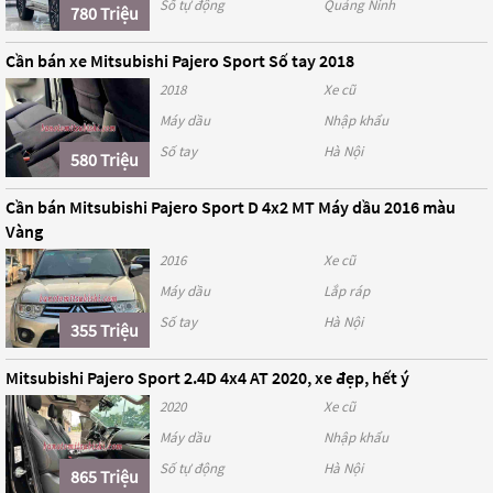
Số tự động
Quảng Ninh
780 Triệu
Cần bán xe Mitsubishi Pajero Sport Số tay 2018
2018
Xe cũ
Máy dầu
Nhập khẩu
Số tay
Hà Nội
580 Triệu
Cần bán Mitsubishi Pajero Sport D 4x2 MT Máy dầu 2016 màu
Vàng
2016
Xe cũ
Máy dầu
Lắp ráp
Số tay
Hà Nội
355 Triệu
Mitsubishi Pajero Sport 2.4D 4x4 AT 2020, xe đẹp, hết ý
2020
Xe cũ
Máy dầu
Nhập khẩu
Số tự động
Hà Nội
865 Triệu