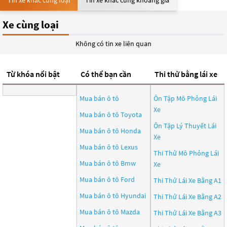
Tin xe khác cùng loại
Tin xe khác cùng khoảng giá
Xe cùng loại
Không có tin xe liên quan
Từ khóa nổi bật
Có thể bạn cần
Thi thử bằng lái xe
Mua bán ô tô
Ôn Tập Mô Phỏng Lái
Xe
Mua bán ô tô
Toyota
Ôn Tập Lý Thuyết Lái
Mua bán ô tô
Honda
Xe
Mua bán ô tô
Lexus
Thi Thử Mô Phỏng Lái
Mua bán ô tô
Bmw
Xe
Mua bán ô tô
Ford
Thi Thử Lái Xe Bằng A1
Mua bán ô tô
Hyundai
Thi Thử Lái Xe Bằng A2
Mua bán ô tô
Mazda
Thi Thử Lái Xe Bằng A3