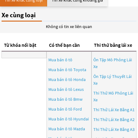
Tin xe khác cùng loại
Tin xe khác cùng khoảng giá
Xe cùng loại
Không có tin xe liên quan
Từ khóa nổi bật
Có thể bạn cần
Thi thử bằng lái xe
Mua bán ô tô
Ôn Tập Mô Phỏng Lái
Xe
Mua bán ô tô
Toyota
Ôn Tập Lý Thuyết Lái
Mua bán ô tô
Honda
Xe
Mua bán ô tô
Lexus
Thi Thử Mô Phỏng Lái
Mua bán ô tô
Bmw
Xe
Mua bán ô tô
Ford
Thi Thử Lái Xe Bằng A1
Mua bán ô tô
Hyundai
Thi Thử Lái Xe Bằng A2
Mua bán ô tô
Mazda
Thi Thử Lái Xe Bằng A3