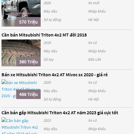
2026
Xe mới
Máy dầu
Nhập khẩu
Số tự động
Hà Nội
570 Triệu
Cần bán Mitsubishi Triton 4x2 MT đời 2018
2018
Xe cũ
Máy dầu
Nhập khẩu
Số tay
Đăk Lăk
380 Triệu
Bán xe Mitsubishi Triton 4x2 AT Mivec sx 2020 - giá rẻ
2020
Xe cũ
Máy dầu
Nhập khẩu
488 Triệu
Số tự động
Hà Nội
Cần bán gấp Mitsubishi Triton 4x2 AT năm 2023 giá cực tốt
2023
Xe cũ
Máy dầu
Nhập khẩu