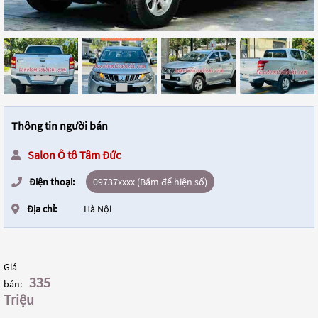
Thông tin người bán
Salon Ô tô Tâm Đức
Điện thoại:
09737xxxx (Bấm để hiện số)
Địa chỉ:
Hà Nội
Giá
335
bán:
Triệu