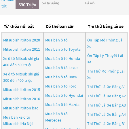
Số tự động
Hà Nội
530 Triệu
Từ khóa nổi bật
Có thể bạn cần
Thi thử bằng lái xe
Mitsubishi triton 2020
Mua bán ô tô
Ôn Tập Mô Phỏng Lái
Xe
Mitsubishi triton 2011
Mua bán ô tô
Toyota
Ôn Tập Lý Thuyết Lái
Xe ô tô Mitsubishi giá
Mua bán ô tô
Honda
Xe
400 đến 500 triệu
Mua bán ô tô
Lexus
Thi Thử Mô Phỏng Lái
Xe ô tô Mitsubishi giá
Mua bán ô tô
Bmw
Xe
300 đến 400 triệu
Mua bán ô tô
Ford
Thi Thử Lái Xe Bằng A1
Mitsubishi triton 2015
Mua bán ô tô
Hyundai
Thi Thử Lái Xe Bằng A2
Mitsubishi triton 2016
Mua bán ô tô
Mazda
Thi Thử Lái Xe Bằng A3
Mitsubishi triton bạc
Mua bán ô tô
Thi Thử Lái Xe Bằng A4
Mua bán xe ô tô
Mercedes
Mitsubishi Hà Nội
Thi Thử Lái Xe Bằng B1