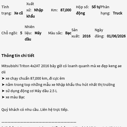
Xuất
Tình
Hộp số:
Số tự
Phân
xứ:
Nhập
Km:
87,000
trạng:
Xe cũ
động
hạng:
Truck
khẩu
Nhiên
Sản
Ngày
Chỗ ngồi:
5
liệu:
Máy
Màu sắc:
Bạc
xuất:
2016
đăng:
01/06/2026
dầu
Thông tin chi tiết
Mitsubishi Triton 4x2AT 2016 bây giờ có loanh quanh mà xe đẹp keng ae
ơii
➤ xe chạy chuẩn 87,000 km, đi cực êm
➤ nằm trong top những mẫu xe Nhập khẩu thu hút nhất thị trường
➤ sử dụng động cơ Máy dầu 2.5 L
➤ xe màu Bạc
Quý khách có nhu cầu. Liên hệ trực tiếp.
————————————————————————