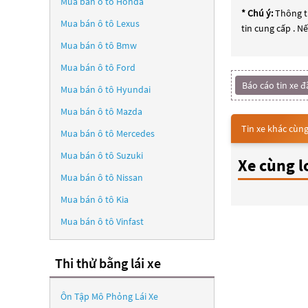
Mua bán ô tô
Honda
* Chú ý:
Thông ti
Mua bán ô tô
Lexus
tin cung cấp . N
Mua bán ô tô
Bmw
Mua bán ô tô
Ford
Báo cáo tin xe đ
Mua bán ô tô
Hyundai
Mua bán ô tô
Mazda
Tin xe khác cùng
Mua bán ô tô
Mercedes
Mua bán ô tô
Suzuki
Xe cùng l
Mua bán ô tô
Nissan
Mua bán ô tô
Kia
Mua bán ô tô
Vinfast
Thi thử bằng lái xe
Ôn Tập Mô Phỏng Lái Xe