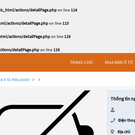
c_html/actions/detailPage.php
on line
114
ml/actions/detailPage.php
on line
115
tml/actions/detailPage.php
on line
116
tions/detailPage.php
on line
116
TRANG CHỦ
MUA BÁN Ô TÔ
e ô tô Mitsubishi
Thông tin n
Điện thoạ
Địa chỉ: