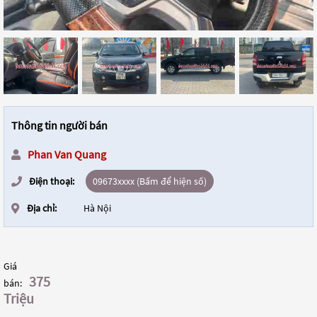
Thông tin người bán
Phan Van Quang
Điện thoại:
09673xxxx (Bấm để hiện số)
Địa chỉ:
Hà Nội
Giá
375
bán:
Triệu