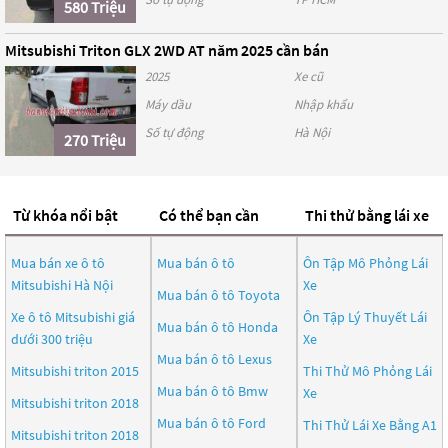
580 Triệu
Mitsubishi Triton GLX 2WD AT năm 2025 cần bán
2025
Xe cũ
Máy dầu
Nhập khẩu
Số tự động
Hà Nội
270 Triệu
Từ khóa nổi bật
Có thể bạn cần
Thi thử bằng lái xe
Mua bán xe ô tô
Mua bán ô tô
Ôn Tập Mô Phỏng Lái
Mitsubishi Hà Nội
Xe
Mua bán ô tô
Toyota
Xe ô tô Mitsubishi giá
Ôn Tập Lý Thuyết Lái
Mua bán ô tô
Honda
dưới 300 triệu
Xe
Mua bán ô tô
Lexus
Mitsubishi triton 2015
Thi Thử Mô Phỏng Lái
Mua bán ô tô
Bmw
Xe
Mitsubishi triton 2018
Mua bán ô tô
Ford
Thi Thử Lái Xe Bằng A1
Mitsubishi triton 2018