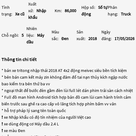
Xuất
Tình
Hộp số:
Số tự
Phân
xứ:
Nhập
Km:
86,000
trạng:
Xe cũ
động
hạng:
Truck
khẩu
Nhiên
Màu
Sản
Ngày
Chỗ ngồi:
5
liệu:
Máy
sắc:
Đen
xuất:
2018
đăng:
17/05/2026
dầu
Thông tin chi tiết
* bán xe tritong nhập thái 2018 AT 4x2 động meivec siêu bền tích kiệm
* bên bán cam kết máy zin không đâm đổ tai nạn thủy kích ngập nước
bao kiểm tra bên thứ ba vv
* ngoại thất để bước đèn gầm đèn lùi full lét dán phim trải sàn cách nhiệt
* Full đồ man hình Android tích hợp bản đồ cam lùi cam hành trình cảm
biến trước sau ghế ra cao cấp vô lăng tích hợp phím bấm vv vân
* hỗ trợ pháp lý sang tên toàn quốc
❗️ xe Nhập khẩu có độ tín nhiệm của người Việt cao
❗️ xe dùng động cơ Máy dầu 2.4 L
❗️ xe màu Đen