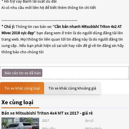
* Hỗ trợ vay Banh lãi suất ưu đãi
Ai có nhu cầu mời liên hệ để biết thêm thông tin chi tiết
————————————————————————
* Chú ý:
Thông tin rao bán xe: "
Cần bán nhanh Mitsubishi Triton 4x2 AT
Mivec 2018 cực đẹp
" bạn đang xem ở trên là do người dùng đăng tải lên
trang web. Mọi thông tin liên quan tới tin đăng này là do người đăng tin
cung cấp . Nếu bạn phát hiện có sai sót hay vấn đề gì về tin đăng xin hãy
thông báo cho chúng tôi
Báo cáo tin xe đã bán
Tin xe khác cùng loại
Tin xe khác cùng khoảng giá
Xe cùng loại
Bán xe Mitsubishi Triton 4x4 MT sx 2017 - giá rẻ
2017
Xe cũ
Máy dầu
Nhập khẩu