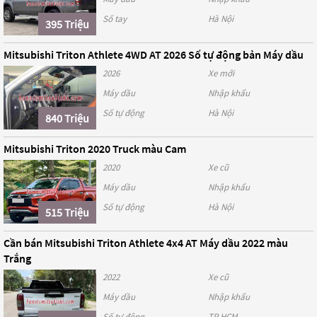
Số tay
Hà Nội
395 Triệu
Mitsubishi Triton Athlete 4WD AT 2026 Số tự động bản Máy dầu
2026
Xe mới
Máy dầu
Nhập khẩu
Số tự động
Hà Nội
840 Triệu
Mitsubishi Triton 2020 Truck màu Cam
2020
Xe cũ
Máy dầu
Nhập khẩu
Số tự động
Hà Nội
515 Triệu
Cần bán Mitsubishi Triton Athlete 4x4 AT Máy dầu 2022 màu
Trắng
2022
Xe cũ
Máy dầu
Nhập khẩu
Số tự động
TP HCM