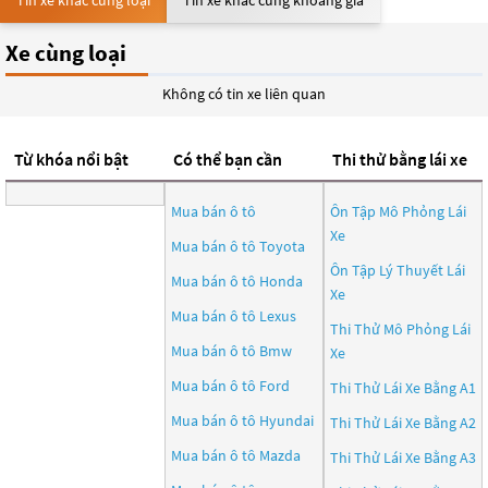
Tin xe khác cùng loại
Tin xe khác cùng khoảng giá
Xe cùng loại
Không có tin xe liên quan
Từ khóa nổi bật
Có thể bạn cần
Thi thử bằng lái xe
Mua bán ô tô
Ôn Tập Mô Phỏng Lái
Xe
Mua bán ô tô
Toyota
Ôn Tập Lý Thuyết Lái
Mua bán ô tô
Honda
Xe
Mua bán ô tô
Lexus
Thi Thử Mô Phỏng Lái
Mua bán ô tô
Bmw
Xe
Mua bán ô tô
Ford
Thi Thử Lái Xe Bằng A1
Mua bán ô tô
Hyundai
Thi Thử Lái Xe Bằng A2
Mua bán ô tô
Mazda
Thi Thử Lái Xe Bằng A3