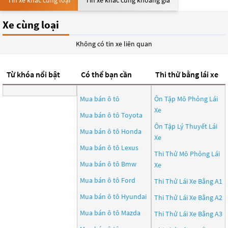
Tin xe khác cùng loại
Tin xe khác cùng khoảng giá
Xe cùng loại
Không có tin xe liên quan
Từ khóa nổi bật
Có thể bạn cần
Thi thử bằng lái xe
Mua bán ô tô
Ôn Tập Mô Phỏng Lái
Xe
Mua bán ô tô
Toyota
Ôn Tập Lý Thuyết Lái
Mua bán ô tô
Honda
Xe
Mua bán ô tô
Lexus
Thi Thử Mô Phỏng Lái
Mua bán ô tô
Bmw
Xe
Mua bán ô tô
Ford
Thi Thử Lái Xe Bằng A1
Mua bán ô tô
Hyundai
Thi Thử Lái Xe Bằng A2
Mua bán ô tô
Mazda
Thi Thử Lái Xe Bằng A3