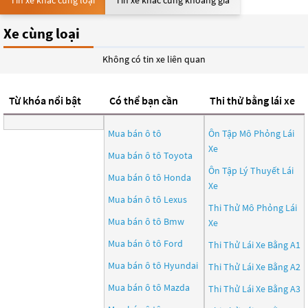
Tin xe khác cùng loại
Tin xe khác cùng khoảng giá
Xe cùng loại
Không có tin xe liên quan
Từ khóa nổi bật
Có thể bạn cần
Thi thử bằng lái xe
Mua bán ô tô
Ôn Tập Mô Phỏng Lái
Xe
Mua bán ô tô
Toyota
Ôn Tập Lý Thuyết Lái
Mua bán ô tô
Honda
Xe
Mua bán ô tô
Lexus
Thi Thử Mô Phỏng Lái
Mua bán ô tô
Bmw
Xe
Mua bán ô tô
Ford
Thi Thử Lái Xe Bằng A1
Mua bán ô tô
Hyundai
Thi Thử Lái Xe Bằng A2
Mua bán ô tô
Mazda
Thi Thử Lái Xe Bằng A3