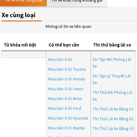
Tin xe khác cùng loại
Tin xe khác cùng khoảng giá
Xe cùng loại
Không có tin xe liên quan
Từ khóa nổi bật
Có thể bạn cần
Thi thử bằng lái xe
Mua bán ô tô
Ôn Tập Mô Phỏng Lái
Xe
Mua bán ô tô
Toyota
Ôn Tập Lý Thuyết Lái
Mua bán ô tô
Honda
Xe
Mua bán ô tô
Lexus
Thi Thử Mô Phỏng Lái
Mua bán ô tô
Bmw
Xe
Mua bán ô tô
Ford
Thi Thử Lái Xe Bằng A1
Mua bán ô tô
Hyundai
Thi Thử Lái Xe Bằng A2
Mua bán ô tô
Mazda
Thi Thử Lái Xe Bằng A3