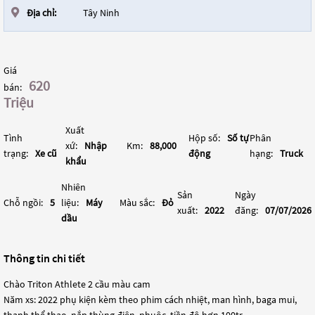
Địa chỉ:
Tây Ninh
Giá
620
bán:
Triệu
Xuất
Tình
Hộp số:
Số tự
Phân
xứ:
Nhập
Km:
88,000
trạng:
Xe cũ
động
hạng:
Truck
khẩu
Nhiên
Sản
Ngày
Chỗ ngồi:
5
liệu:
Máy
Màu sắc:
Đỏ
xuất:
2022
đăng:
07/07/2026
dầu
Thông tin chi tiết
Chào Triton Athlete 2 cầu màu cam
Năm xs: 2022 phụ kiện kèm theo phim cách nhiệt, man hình, baga mui,
thanh thể thao, nắp thùng điện, phuộc, tiền độ hơn 100tr