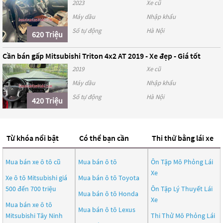
2023
Xe cũ
Máy dầu
Nhập khẩu
Số tự động
Hà Nội
620 Triệu
Cần bán gấp Mitsubishi Triton 4x2 AT 2019 - Xe đẹp - Giá tốt
2019
Xe cũ
Máy dầu
Nhập khẩu
Số tự động
Hà Nội
420 Triệu
Từ khóa nổi bật
Có thể bạn cần
Thi thử bằng lái xe
Mua bán xe ô tô cũ
Mua bán ô tô
Ôn Tập Mô Phỏng Lái
Xe
Xe ô tô Mitsubishi giá
Mua bán ô tô
Toyota
500 đến 700 triệu
Ôn Tập Lý Thuyết Lái
Mua bán ô tô
Honda
Xe
Mua bán xe ô tô
Mua bán ô tô
Lexus
Mitsubishi Tây Ninh
Thi Thử Mô Phỏng Lái