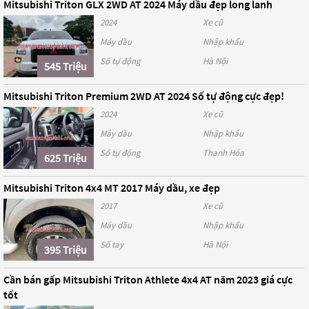
Mitsubishi Triton GLX 2WD AT 2024 Máy dầu đẹp long lanh
2024
Xe cũ
Máy dầu
Nhập khẩu
Số tự động
Hà Nội
545 Triệu
Mitsubishi Triton Premium 2WD AT 2024 Số tự động cực đẹp!
2024
Xe cũ
Máy dầu
Nhập khẩu
Số tự động
Thanh Hóa
625 Triệu
Mitsubishi Triton 4x4 MT 2017 Máy dầu, xe đẹp
2017
Xe cũ
Máy dầu
Nhập khẩu
Số tay
Hà Nội
395 Triệu
Cần bán gấp Mitsubishi Triton Athlete 4x4 AT năm 2023 giá cực
tốt