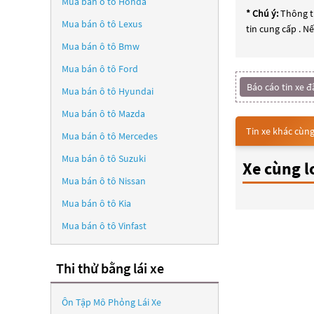
Mua bán ô tô
Honda
* Chú ý:
Thông ti
Mua bán ô tô
Lexus
tin cung cấp . N
Mua bán ô tô
Bmw
Mua bán ô tô
Ford
Báo cáo tin xe đ
Mua bán ô tô
Hyundai
Mua bán ô tô
Mazda
Tin xe khác cùng
Mua bán ô tô
Mercedes
Mua bán ô tô
Suzuki
Xe cùng l
Mua bán ô tô
Nissan
Mua bán ô tô
Kia
Mua bán ô tô
Vinfast
Thi thử bằng lái xe
Ôn Tập Mô Phỏng Lái Xe