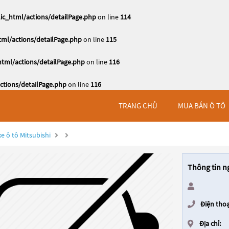
c_html/actions/detailPage.php
on line
114
ml/actions/detailPage.php
on line
115
tml/actions/detailPage.php
on line
116
tions/detailPage.php
on line
116
TRANG CHỦ
MUA BÁN Ô TÔ
e ô tô Mitsubishi
Thông tin n
Điện thoạ
Địa chỉ: