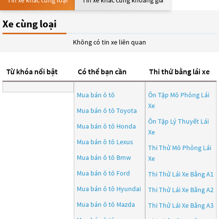
Tin xe khác cùng loại
Tin xe khác cùng khoảng giá
Xe cùng loại
Không có tin xe liên quan
Từ khóa nổi bật
Có thể bạn cần
Thi thử bằng lái xe
Mua bán ô tô
Ôn Tập Mô Phỏng Lái
Xe
Mua bán ô tô
Toyota
Ôn Tập Lý Thuyết Lái
Mua bán ô tô
Honda
Xe
Mua bán ô tô
Lexus
Thi Thử Mô Phỏng Lái
Mua bán ô tô
Bmw
Xe
Mua bán ô tô
Ford
Thi Thử Lái Xe Bằng A1
Mua bán ô tô
Hyundai
Thi Thử Lái Xe Bằng A2
Mua bán ô tô
Mazda
Thi Thử Lái Xe Bằng A3