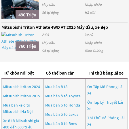
Máy dầu
Nhập khẩu
Số tự động
Hà Nội
490 Triệu
Mitsubishi Triton Athlete 4WD AT 2025 Máy dầu, xe đẹp
2025
Xe cũ
Máy dầu
Nhập khẩu
760 Triệu
Số tự động
Bình Dương
Từ khóa nổi bật
Có thể bạn cần
Thi thử bằng lái xe
Mitsubishi triton 2024
Mua bán ô tô
Ôn Tập Mô Phỏng Lái
Xe
Mitsubishi triton 2015
Mua bán ô tô
Toyota
Ôn Tập Lý Thuyết Lái
Mua bán xe ô tô
Mua bán ô tô
Honda
Xe
Mitsubishi Hà Nội
Mua bán ô tô
Lexus
Thi Thử Mô Phỏng Lái
Xe ô tô Mitsubishi giá
Mua bán ô tô
Bmw
Xe
400 đến 600 triệu