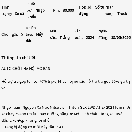
Xuất
Tình
Hộp số:
Số tự
Phân
xứ:
Nhập
Km:
30,000
trạng:
Xe cũ
động
hạng:
Truck
khẩu
Nhiên
Màu
Sản
Ngày
Chỗ ngồi:
5
liệu:
Máy
sắc:
Trắng
xuất:
2024
đăng:
15/05/2026
dầu
Thông tin chi tiết
AUTO CHỐT HÀ NỘI MỞ BÁN
Hỗ trợ trả góp lên tới 70% trị xe, khách bị nợ sấu hỗ trợ trả góp 50% giá trị
xe.
Nhập Team Nguyên Xe Mộc Mitsubishi Triton GLX 2WD AT sx 2024 fom mới
xe chạy 3vannkm full bảo dưỡng hãng xe Mới Tinh chất lượng xe tuyệt
đối…. xe Đẹp không lỗi nhỏ
- trang bị động cơ mới Máy dầu 2.4 L