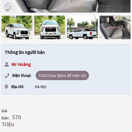
Thông tin người bán
Mr Hoàng
Điện thoại:
03327xxxx (Bấm để hiện số)
Địa chỉ:
Hà Nội
Giá
570
bán:
Triệu