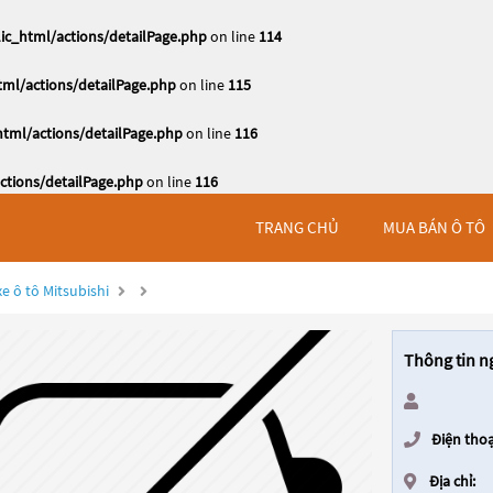
c_html/actions/detailPage.php
on line
114
ml/actions/detailPage.php
on line
115
tml/actions/detailPage.php
on line
116
tions/detailPage.php
on line
116
TRANG CHỦ
MUA BÁN Ô TÔ
e ô tô Mitsubishi
Thông tin n
Điện thoạ
Địa chỉ: