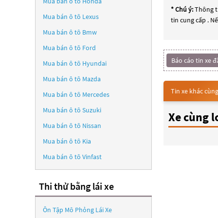
Mua bán ô tô
Honda
* Chú ý:
Thông ti
Mua bán ô tô
Lexus
tin cung cấp . N
Mua bán ô tô
Bmw
Mua bán ô tô
Ford
Báo cáo tin xe đ
Mua bán ô tô
Hyundai
Mua bán ô tô
Mazda
Tin xe khác cùng
Mua bán ô tô
Mercedes
Mua bán ô tô
Suzuki
Xe cùng l
Mua bán ô tô
Nissan
Mua bán ô tô
Kia
Mua bán ô tô
Vinfast
Thi thử bằng lái xe
Ôn Tập Mô Phỏng Lái Xe