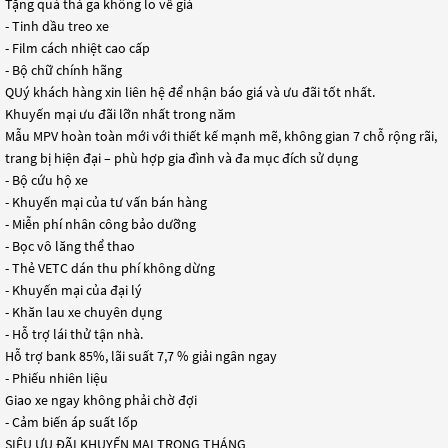
Tặng quà thả ga không lo về giá
- Tinh dầu treo xe
- Film cách nhiệt cao cấp
- Bộ chữ chính hãng
QUý khách hàng xin liên hệ để nhận báo giá và ưu đãi tốt nhất.
Khuyến mại ưu đãi lỡn nhất trong năm
Mẫu MPV hoàn toàn mới với thiết kế mạnh mẽ, không gian 7 chỗ rộng rãi,
trang bị hiện đại – phù hợp gia đình và đa mục đích sử dụng
- Bộ cứu hộ xe
- Khuyến mại của tư vấn bán hàng
- Miễn phí nhân công bảo dưỡng
- Bọc vô lăng thể thao
- Thẻ VETC dán thu phí không dừng
- Khuyến mại của đại lý
- Khăn lau xe chuyên dụng
- Hỗ trợ lái thử tận nhà.
Hỗ trợ bank 85%, lãi suất 7,7 % giải ngân ngay
- Phiếu nhiên liệu
Giao xe ngay không phải chờ đợi
- Cảm biến áp suất lốp
SIÊU ƯU ĐÃI KHUYẾN MẠI TRONG THÁNG