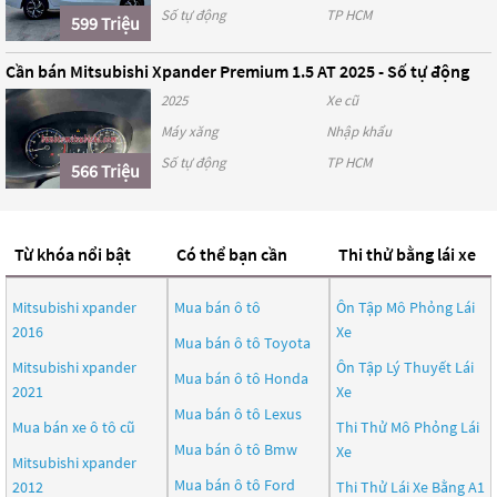
Số tự động
TP HCM
599 Triệu
Cần bán Mitsubishi Xpander Premium 1.5 AT 2025 - Số tự động
2025
Xe cũ
Máy xăng
Nhập khẩu
Số tự động
TP HCM
566 Triệu
Từ khóa nổi bật
Có thể bạn cần
Thi thử bằng lái xe
Mitsubishi xpander
Mua bán ô tô
Ôn Tập Mô Phỏng Lái
2016
Xe
Mua bán ô tô
Toyota
Mitsubishi xpander
Ôn Tập Lý Thuyết Lái
Mua bán ô tô
Honda
2021
Xe
Mua bán ô tô
Lexus
Mua bán xe ô tô cũ
Thi Thử Mô Phỏng Lái
Mua bán ô tô
Bmw
Xe
Mitsubishi xpander
Mua bán ô tô
Ford
2012
Thi Thử Lái Xe Bằng A1