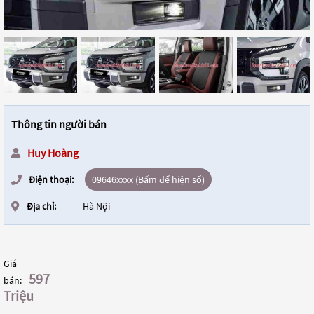
Thông tin người bán
Huy Hoàng
Điện thoại:
09646xxxx (Bấm để hiện số)
Địa chỉ:
Hà Nội
Giá
597
bán:
Triệu