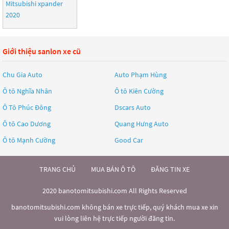
Mitsubishi xpander
2020
Giới thiệu sanlon xe cũ
Chu Gia Auto
Auto Phạm Hùng
Ô tô Nghĩa Nhân
Ô tô Kiên Cường
Ô Tô Phúc Đông
Dscars Auto
Ô tô Cao Dương
Quang Hưng Auto
Ô tô Mạnh Cường
Good Car
TRANG CHỦ
MUA BÁN Ô TÔ
ĐĂNG TIN XE
2020 banotomitsubishi.com All Rights Reserved
banotomitsubishi.com không bán xe trực tiếp, quý khách mua xe xin
vui lòng liên hệ trực tiếp người đăng tin.