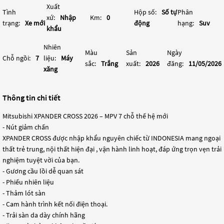
Xuất
Tình
Hộp số:
Số tự
Phân
xứ:
Nhập
Km:
0
trạng:
Xe mới
động
hạng:
Suv
khẩu
Nhiên
Màu
Sản
Ngày
Chỗ ngồi:
7
liệu:
Máy
sắc:
Trắng
xuất:
2026
đăng:
11/05/2026
xăng
Thông tin chi tiết
Mitsubishi XPANDER CROSS 2026 – MPV 7 chỗ thế hệ mới
- Nút giảm chấn
XPANDER CROSS được nhập khẩu nguyên chiếc từ INDONESIA mang ngoại
thất trẻ trung, nội thất hiện đại , vận hành linh hoạt, đáp ứng trọn vẹn trải
nghiệm tuyệt vời của bạn.
- Gương cầu lồi dễ quan sát
- Phiếu nhiên liệu
- Thảm lót sàn
- Cam hành trình kết nối điện thoại.
- Trải sàn da dày chính hãng