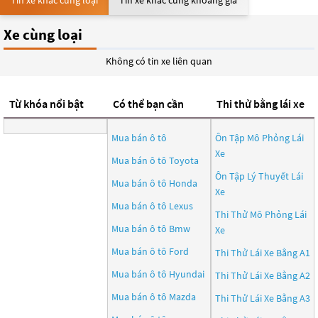
Tin xe khác cùng loại
Tin xe khác cùng khoảng giá
Xe cùng loại
Không có tin xe liên quan
Từ khóa nổi bật
Có thể bạn cần
Thi thử bằng lái xe
Mua bán ô tô
Ôn Tập Mô Phỏng Lái
Xe
Mua bán ô tô
Toyota
Ôn Tập Lý Thuyết Lái
Mua bán ô tô
Honda
Xe
Mua bán ô tô
Lexus
Thi Thử Mô Phỏng Lái
Mua bán ô tô
Bmw
Xe
Mua bán ô tô
Ford
Thi Thử Lái Xe Bằng A1
Mua bán ô tô
Hyundai
Thi Thử Lái Xe Bằng A2
Mua bán ô tô
Mazda
Thi Thử Lái Xe Bằng A3