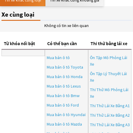
Tin xe khác cùng loại
Tin xe khác cùng khoảng giá
Xe cùng loại
Không có tin xe liên quan
Từ khóa nổi bật
Có thể bạn cần
Thi thử bằng lái xe
Mua bán ô tô
Ôn Tập Mô Phỏng Lái
Xe
Mua bán ô tô
Toyota
Ôn Tập Lý Thuyết Lái
Mua bán ô tô
Honda
Xe
Mua bán ô tô
Lexus
Thi Thử Mô Phỏng Lái
Mua bán ô tô
Bmw
Xe
Mua bán ô tô
Ford
Thi Thử Lái Xe Bằng A1
Mua bán ô tô
Hyundai
Thi Thử Lái Xe Bằng A2
Mua bán ô tô
Mazda
Thi Thử Lái Xe Bằng A3