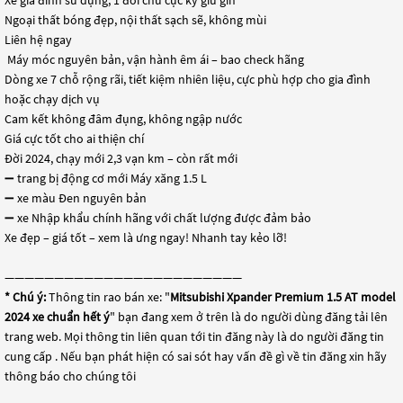
Ngoại thất bóng đẹp, nội thất sạch sẽ, không mùi
Liên hệ ngay
️ Máy móc nguyên bản, vận hành êm ái – bao check hãng
Dòng xe 7 chỗ rộng rãi, tiết kiệm nhiên liệu, cực phù hợp cho gia đình
hoặc chạy dịch vụ
Cam kết không đâm đụng, không ngập nước
Giá cực tốt cho ai thiện chí
Đời 2024, chạy mới 2,3 vạn km – còn rất mới
➖ trang bị động cơ mới Máy xăng 1.5 L
➖ xe màu Đen nguyên bản
➖ xe Nhập khẩu chính hãng với chất lượng được đảm bảo
Xe đẹp – giá tốt – xem là ưng ngay! Nhanh tay kẻo lỡ!
————————————————————————
* Chú ý:
Thông tin rao bán xe: "
Mitsubishi Xpander Premium 1.5 AT model
2024 xe chuẩn hết ý
" bạn đang xem ở trên là do người dùng đăng tải lên
trang web. Mọi thông tin liên quan tới tin đăng này là do người đăng tin
cung cấp . Nếu bạn phát hiện có sai sót hay vấn đề gì về tin đăng xin hãy
thông báo cho chúng tôi