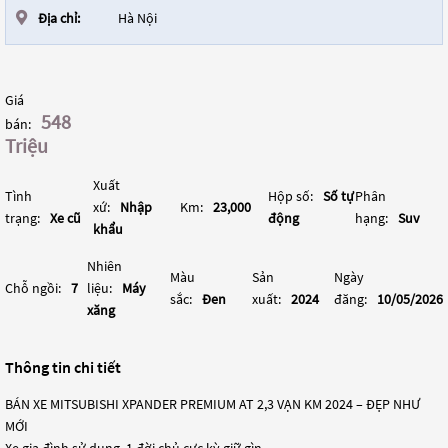
Địa chỉ:
Hà Nội
Giá
548
bán:
Triệu
Xuất
Tình
Hộp số:
Số tự
Phân
xứ:
Nhập
Km:
23,000
trạng:
Xe cũ
động
hạng:
Suv
khẩu
Nhiên
Màu
Sản
Ngày
Chỗ ngồi:
7
liệu:
Máy
sắc:
Đen
xuất:
2024
đăng:
10/05/2026
xăng
Thông tin chi tiết
BÁN XE MITSUBISHI XPANDER PREMIUM AT 2,3 VẠN KM 2024 – ĐẸP NHƯ
MỚI
Xe gia đình sử dụng, 1 đời chủ cực kỳ giữ gìn