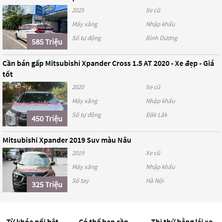
2025
Xe cũ
Máy xăng
Nhập khẩu
Số tự động
Bình Dương
585 Triệu
Cần bán gấp Mitsubishi Xpander Cross 1.5 AT 2020 - Xe đẹp - Giá
tốt
2020
Xe cũ
Máy xăng
Nhập khẩu
Số tự động
Đăk Lăk
450 Triệu
Mitsubishi Xpander 2019 Suv màu Nâu
2019
Xe cũ
Máy xăng
Nhập khẩu
Số tay
Hà Nội
325 Triệu
Từ khóa nổi bật
Có thể bạn cần
Thi thử bằng lái xe