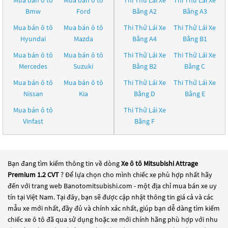
Mua bán ô tô
Mua bán ô tô
Thi Thử Lái Xe
Thi Thử Lái Xe
Bmw
Ford
Bằng A2
Bằng A3
Mua bán ô tô
Mua bán ô tô
Thi Thử Lái Xe
Thi Thử Lái Xe
Hyundai
Mazda
Bằng A4
Bằng B1
Mua bán ô tô
Mua bán ô tô
Thi Thử Lái Xe
Thi Thử Lái Xe
Mercedes
Suzuki
Bằng B2
Bằng C
Mua bán ô tô
Mua bán ô tô
Thi Thử Lái Xe
Thi Thử Lái Xe
Nissan
Kia
Bằng D
Bằng E
Mua bán ô tô
Thi Thử Lái Xe
Vinfast
Bằng F
Bạn đang tìm kiếm thông tin về dòng
Xe ô tô Mitsubishi Attrage
Premium 1.2 CVT
? Để lựa chọn cho mình chiếc xe phù hợp nhất hãy
đến với trang web Banotomitsubishi.com - một địa chỉ mua bán xe uy
tín tại Việt Nam. Tại đây, bạn sẽ được cập nhật thông tin giá cả và các
mẫu xe mới nhất, đầy đủ và chính xác nhất, giúp bạn dễ dàng tìm kiếm
chiếc xe ô tô đã qua sử dụng hoặc xe mới chính hãng phù hợp với nhu