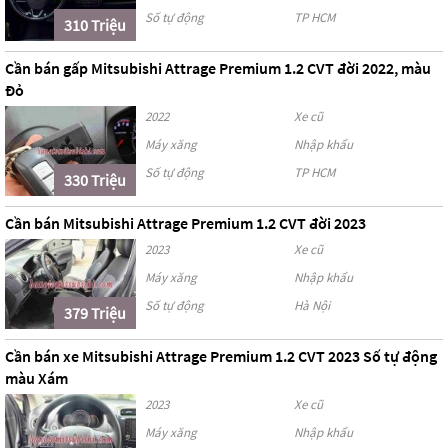
Số tự động
TP HCM
310 Triệu
Cần bán gấp Mitsubishi Attrage Premium 1.2 CVT đời 2022, màu
Đỏ
2022
Xe cũ
Máy xăng
Nhập khẩu
Số tự động
TP HCM
330 Triệu
Cần bán Mitsubishi Attrage Premium 1.2 CVT đời 2023
2023
Xe cũ
Máy xăng
Nhập khẩu
Số tự động
Hà Nội
379 Triệu
Cần bán xe Mitsubishi Attrage Premium 1.2 CVT 2023 Số tự động
màu Xám
2023
Xe cũ
Máy xăng
Nhập khẩu