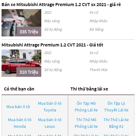
Bán xe Mitsubishi Attrage Premium 1.2 CVT sx 2021 - giá rẻ
2021
Xe cũ
Máy xăng
Nhập khẩu
Số tự động
Đà Nẵng
335 Triệu
Mitsubishi Attrage Premium 1.2 CVT 2021 - Giá tốt
2021
Xe cũ
Máy xăng
Nhập khẩu
Số tự động
Thanh Hóa
310 Triệu
Có thể bạn cần
Thi thử bằng lái xe
Mua bán ô tô
Ôn Tập Mô
Ôn Tập Lý
Mua bán ô tô
Toyota
Phỏng Lái Xe
Thuyết Lái Xe
Mua bán ô tô
Mua bán ô tô
Thi Thử Mô
Thi Thử Lái Xe
Honda
Lexus
Phỏng Lái Xe
Bằng A1