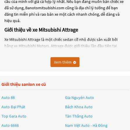
cầu của mình với giá cả hợp lý nhất. Nếu bạn đang muốn bán chiếc xe
đã sử dụng, Banotomitsubishi.com cũng là địa chỉ lý tưởng để bạn
đăng tin miễn phí và rao bán xe một cách nhanh chóng, dễ dàng và
hiệu quả.
Giới thiệu về xe Mitsubishi Attrage
Xe Mitsubishi Attrage là một chiếc sedan cỡ nhỏ được sản xuất bởi
hãng xe Mitsubishi Motors. Attrage được giới thiệu lần đầu tiên tại
Triển lãm ô tô Bangkok 2013 và ra mắt thị trường năm 2014.
Chiếc xe Mitsubishi Attrage có thiết kế đơn giản và hiện đại, với các
Xem thêm
đường nét mượt mà và đường viền cứng cáp. Xe có kích thước nhỏ
gọn, nhưng khoang nội thất rộng rãi và thoải mái cho người lái và
hành khách.
Giới thiệu sanlon xe cũ
Mitsubishi Attrage sử dụng động cơ xăng 1.2L MIVEC, cho công suất 76
mã lực và mô-men xoắn cực đại 100 Nm. Xe có tùy chọn hộp số tự
Auto 88
Gia Nguyên Auto
động CVT hoặc hộp số sàn 5 cấp. Điểm nổi bật của Attrage là khả năng
Auto Đại Phát
Bách Khoa Auto
tiết kiệm nhiên liệu với mức tiêu thụ chỉ 4,8 lít/100km.
Top Gara Auto
Tân Thắng Auto
Ngoài ra, xe còn được trang bị nhiều tính năng tiện ích và an toàn như
hệ thống phanh ABS, phân phối lực phanh điện tử EBD, hệ thống
Auto 6666
Nam Việt Auto - Hà Đông