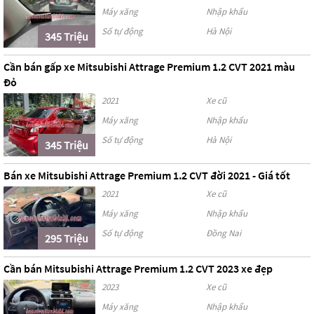
Máy xăng
Nhập khẩu
Số tự động
Hà Nội
345 Triệu
Cần bán gấp xe Mitsubishi Attrage Premium 1.2 CVT 2021 màu
Đỏ
2021
Xe cũ
Máy xăng
Nhập khẩu
Số tự động
Hà Nội
345 Triệu
Bán xe Mitsubishi Attrage Premium 1.2 CVT đời 2021 - Giá tốt
2021
Xe cũ
Máy xăng
Nhập khẩu
Số tự động
Đồng Nai
295 Triệu
Cần bán Mitsubishi Attrage Premium 1.2 CVT 2023 xe đẹp
2023
Xe cũ
Máy xăng
Nhập khẩu