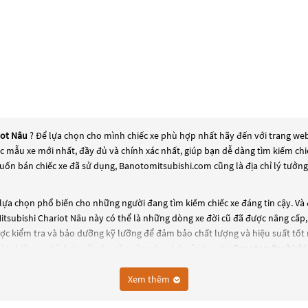
iot Nâu
? Để lựa chọn cho mình chiếc xe phù hợp nhất hãy đến với trang web
các mẫu xe mới nhất, đầy đủ và chính xác nhất, giúp bạn dễ dàng tìm kiếm c
uốn bán chiếc xe đã sử dụng, Banotomitsubishi.com cũng là địa chỉ lý tưởn
ựa chọn phổ biến cho những người đang tìm kiếm chiếc xe đáng tin cậy. Và
Mitsubishi Chariot Nâu
này có thể là những dòng xe đời cũ đã được nâng cấp, 
c kiểm tra và bảo dưỡng kỹ lưỡng để đảm bảo chất lượng và hiệu suất tốt 
t chiếc xe phù hợp với nhu cầu và ngân sách của bạn tại
Banotomitsubishi
Xem thêm