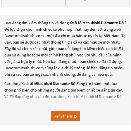
Bạn đang tìm kiếm thông tin về dòng
Xe ô tô Mitsubishi Diamante Đỏ
?
Để lựa chọn cho mình chiếc xe phù hợp nhất hãy đến với trang web
Banotomitsubishi.com - một địa chỉ mua bán xe uy tín tại Việt Nam. Tại
đây, bạn sẽ được cập nhật thông tin giá cả và các mẫu xe mới nhất,
đầy đủ và chính xác nhất, giúp bạn dễ dàng tìm kiếm chiếc xe ô tô đã
qua sử dụng hoặc xe mới chính hãng phù hợp với nhu cầu của mình
với giá cả hợp lý nhất. Nếu bạn đang muốn bán chiếc xe đã sử dụng,
Banotomitsubishi.com cũng là địa chỉ lý tưởng để bạn đăng tin miễn
phí và rao bán xe một cách nhanh chóng, dễ dàng và hiệu quả.
Các dòng
Xe ô tô Mitsubishi Diamante Đỏ
đang trở thành một lựa
chọn phổ biến cho những người đang tìm kiếm chiếc xe đáng tin cậy.
Và để đáp ứng nhu cầu đó, các dòng
Xe ô tô Mitsubishi Diamante Đỏ
đang trở thành sự lựa chọn phổ biến. Các dòng
Xe ô tô Mitsubishi
Diamante Đỏ
này có thể là những dòng xe đời cũ đã được nâng cấp,
hoặc là các dòng xe mới với thiết kế hiện đại và công nghệ tiên tiến.
Xem thêm
Các dòng
Xe ô tô Mitsubishi Diamante Đỏ
này đều được kiểm tra và
bảo dưỡng kỹ lưỡng để đảm bảo chất lượng và hiệu suất tốt nhất. Nếu